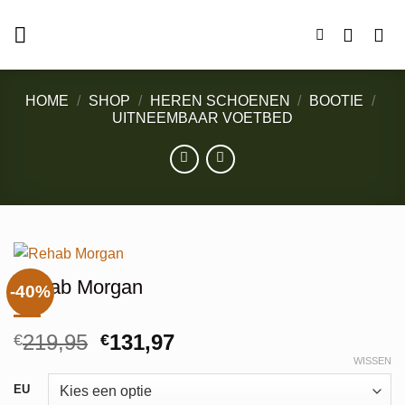
Ga
naar
inhoud
HOME
/
SHOP
/
HEREN SCHOENEN
/
BOOTIE
/
UITNEEMBAAR VOETBED
Rehab Morgan
-40%
Oorspronkelijke
Huidige
219,95
131,97
€
€
prijs
prijs
WISSEN
Alternative:
was:
is:
EU