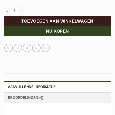
€219,95.
€131,97.
Rehab Morgan aantal
TOEVOEGEN AAN WINKELWAGEN
NU KOPEN
AANVULLENDE INFORMATIE
BEOORDELINGEN (0)