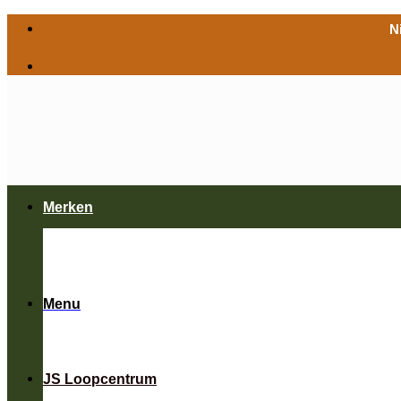
Ga
N
naar
inhoud
Merken
Menu
JS Loopcentrum