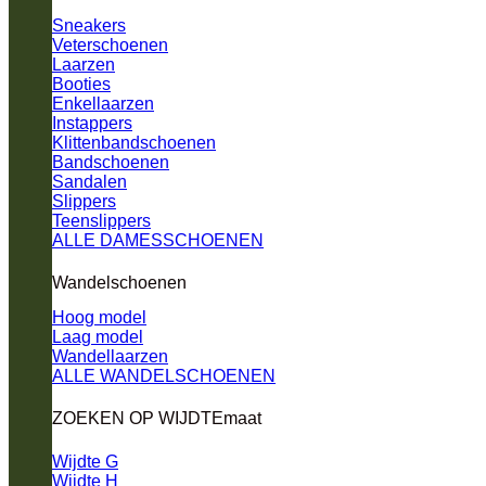
Sneakers
Veterschoenen
Laarzen
Booties
Enkellaarzen
Instappers
Klittenbandschoenen
Bandschoenen
Sandalen
Slippers
Teenslippers
ALLE DAMESSCHOENEN
Wandelschoenen
Hoog model
Laag model
Wandellaarzen
ALLE WANDELSCHOENEN
ZOEKEN OP WIJDTEmaat
Wijdte G
Wijdte H