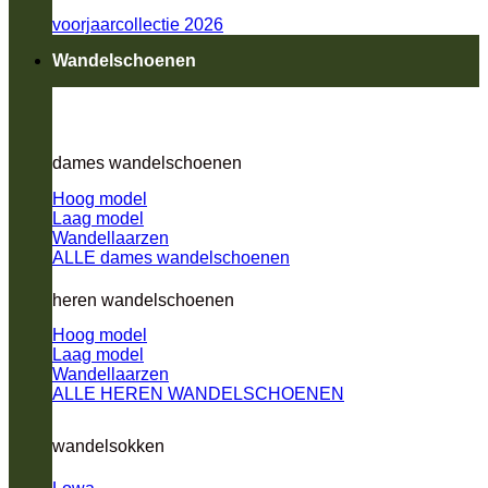
voorjaarcollectie 2026
Wandelschoenen
dames wandelschoenen
Hoog model
Laag model
Wandellaarzen
ALLE dames wandelschoenen
heren wandelschoenen
Hoog model
Laag model
Wandellaarzen
ALLE HEREN WANDELSCHOENEN
wandelsokken