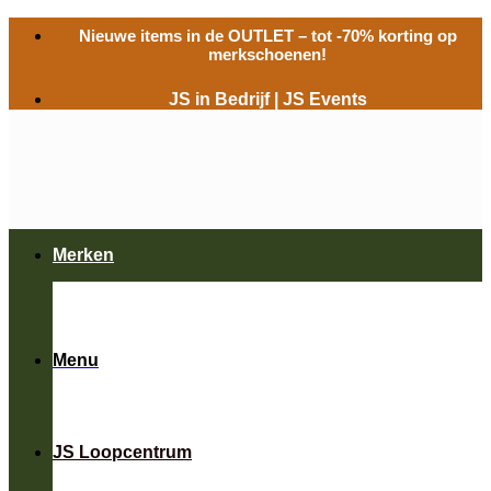
Ga
Nieuwe items in de
OUTLET
– tot -70% korting op
naar
merkschoenen!
inhoud
JS in Bedrijf
|
JS Events
Merken
Menu
JS Loopcentrum