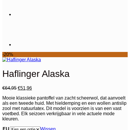
-20%
Haflinger Alaska
Oorspronkelijke
Huidige
€
64,95
€
51,96
prijs
prijs
Mooie klassieke pantoffel van zacht scheerwol, dat aanvoelt
was:
is:
als een tweede huid. Met hieldemping en een wollen antislip
€64,95.
€51,96.
zool met natuurlatex. Dit model is voorzien is van een vast
voetbed. Elk seizoen verkrijgbaar in vele actuele mode
kleuren.
EU
Wissen