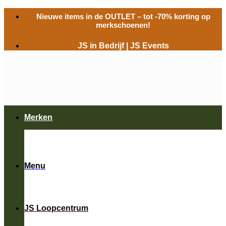
Ga
Nieuwe items in de
OUTLET
– tot -70% korting op
naar
merkschoenen!
inhoud
JS in Bedrijf
|
JS Events
Merken
Menu
JS Loopcentrum