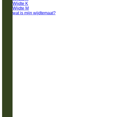
Wijdte K
Wijdte M
wat is mijn wijdtemaat?