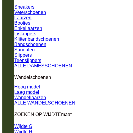
Sneakers
Veterschoenen
Laarzen
Booties
Enkellaarzen
Instappers
Klittenbandschoenen
Bandschoenen
Sandalen
Slippers
Teenslippers
ALLE DAMESSCHOENEN
Wandelschoenen
Hoog model
Laag model
Wandellaarzen
ALLE WANDELSCHOENEN
ZOEKEN OP WIJDTEmaat
Wijdte G
Wijdte H