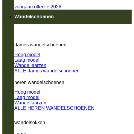
voorjaarcollectie 2026
Wandelschoenen
dames wandelschoenen
Hoog model
Laag model
Wandellaarzen
ALLE dames wandelschoenen
heren wandelschoenen
Hoog model
Laag model
Wandellaarzen
ALLE HEREN WANDELSCHOENEN
wandelsokken