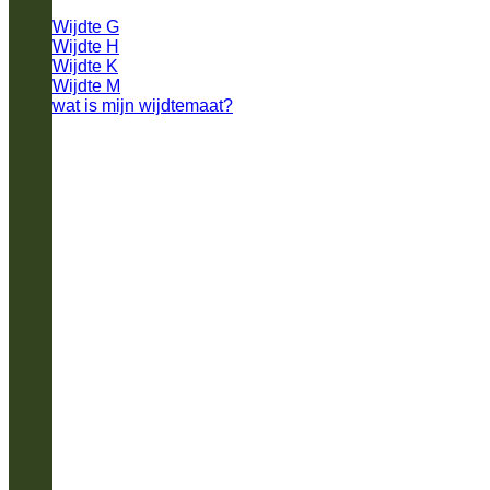
Wijdte G
Wijdte H
Wijdte K
Wijdte M
wat is mijn wijdtemaat?