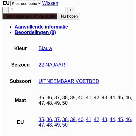
EU
Wissen
Q
Fit
Toevoegen aan winkelwagen
Nu kopen
Ancona
aantal
Aanvullende informatie
Beoordelingen (0)
Kleur
Blauw
Seizoen
22-NAJAAR
Subsoort
UITNEEMBAAR VOETBED
35, 36, 37, 38, 39, 40, 41, 42, 43, 44, 45, 46,
Maat
47, 48, 49, 50
35
,
36
,
37
,
38
,
39
,
40
,
41
,
42
,
43
,
44
,
45
,
46
,
EU
47
,
48
,
49
,
50