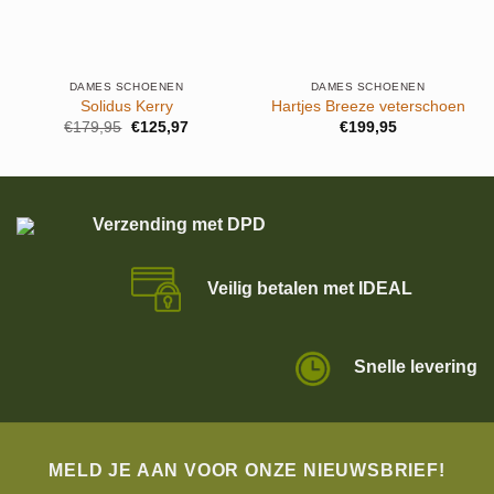
DAMES SCHOENEN
DAMES SCHOENEN
Solidus Kerry
Hartjes Breeze veterschoen
Oorspronkelijke
Huidige
€
179,95
€
125,97
€
199,95
prijs
prijs
was:
is:
.
€179,95.
€125,97.
Verzending met DPD
Veilig betalen met IDEAL
Snelle levering
MELD JE AAN VOOR ONZE NIEUWSBRIEF!