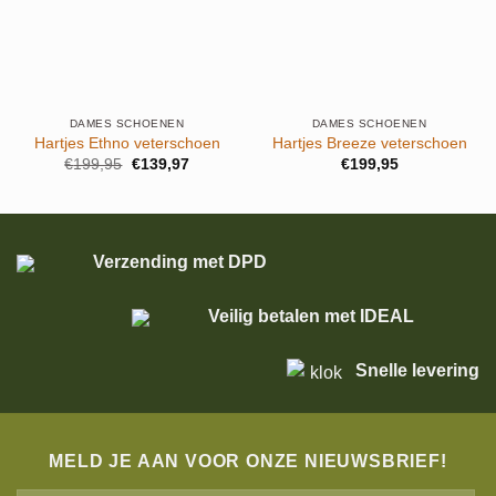
DAMES SCHOENEN
DAMES SCHOENEN
Hartjes Ethno veterschoen
Hartjes Breeze veterschoen
Oorspronkelijke
Huidige
€
199,95
€
139,97
€
199,95
prijs
prijs
was:
is:
€199,95.
€139,97.
Verzending met DPD
Veilig betalen met IDEAL
Snelle levering
MELD JE AAN VOOR ONZE NIEUWSBRIEF!