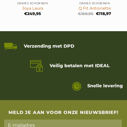
DAMES SCHOENEN
DAMES SCHOENEN
Joya Laura
Q Fit Antoinette
Oorspronkelijke
Huidige
€
249,95
€
169,95
€
118,97
prijs
prijs
ke
ge
was:
is:
€169,95.
€118,97.
6.
Verzending met DPD
Veilig betalen met IDEAL
Snelle levering
MELD JE AAN VOOR ONZE NIEUWSBRIEF!