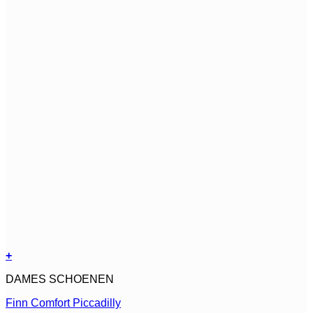
+
Dit
DAMES SCHOENEN
product
heeft
Finn Comfort Piccadilly
meerdere