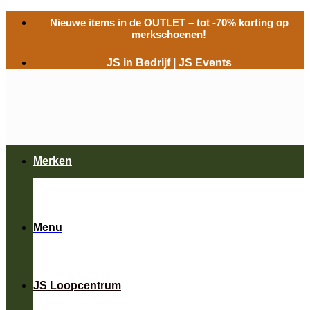
Ga
Nieuwe items in de
OUTLET
– tot -70% korting op
naar
merkschoenen!
inhoud
JS in Bedrijf
|
JS Events
Merken
Menu
JS Loopcentrum