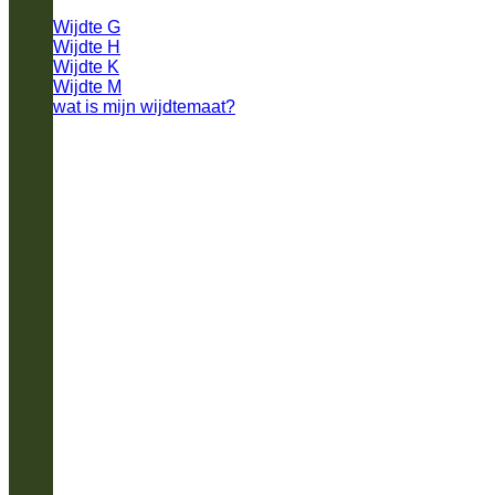
Wijdte G
Wijdte H
Wijdte K
Wijdte M
wat is mijn wijdtemaat?