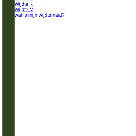
Wijdte K
Wijdte M
wat is mijn wijdtemaat?