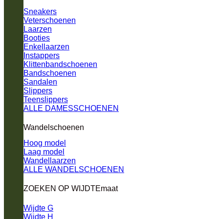
Sneakers
Veterschoenen
Laarzen
Booties
Enkellaarzen
Instappers
Klittenbandschoenen
Bandschoenen
Sandalen
Slippers
Teenslippers
ALLE DAMESSCHOENEN
Wandelschoenen
Hoog model
Laag model
Wandellaarzen
ALLE WANDELSCHOENEN
ZOEKEN OP WIJDTEmaat
Wijdte G
Wijdte H