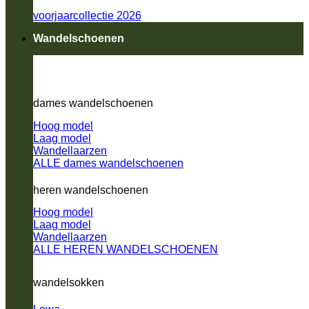
voorjaarcollectie 2026
Wandelschoenen
dames wandelschoenen
Hoog model
Laag model
Wandellaarzen
ALLE dames wandelschoenen
heren wandelschoenen
Hoog model
Laag model
Wandellaarzen
ALLE HEREN WANDELSCHOENEN
wandelsokken