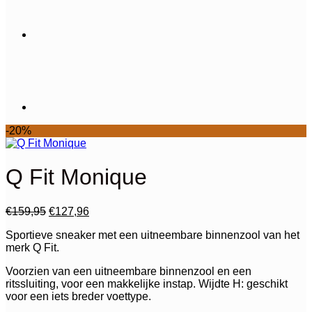
-20%
Q Fit Monique
Oorspronkelijke
Huidige
€
159,95
€
127,96
prijs
prijs
Sportieve sneaker met een uitneembare binnenzool van het
was:
is:
merk Q Fit.
€159,95.
€127,96.
Voorzien van een uitneembare binnenzool en een
ritssluiting, voor een makkelijke instap. Wijdte H: geschikt
voor een iets breder voettype.