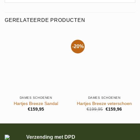
GERELATEERDE PRODUCTEN
-20%
DAMES SCHOENEN
DAMES SCHOENEN
Hartjes Breeze Sandal
Hartjes Breeze veterschoen
Oorspronkelijke
Huidige
€
159,95
€
199,95
€
159,96
prijs
prijs
was:
is:
€199,95.
€159,96.
Verzending met DPD