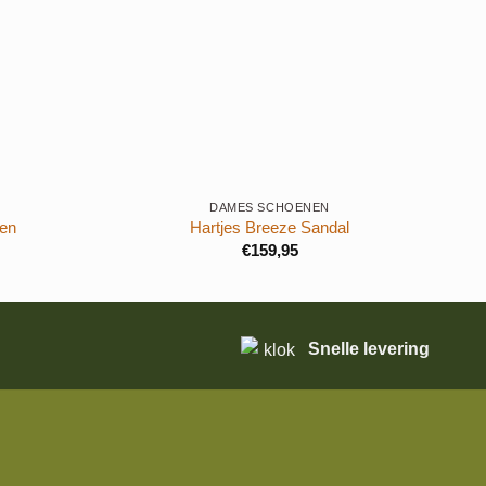
+
+
DAMES SCHOENEN
oen
Hartjes Breeze Sandal
€
159,95
Snelle levering