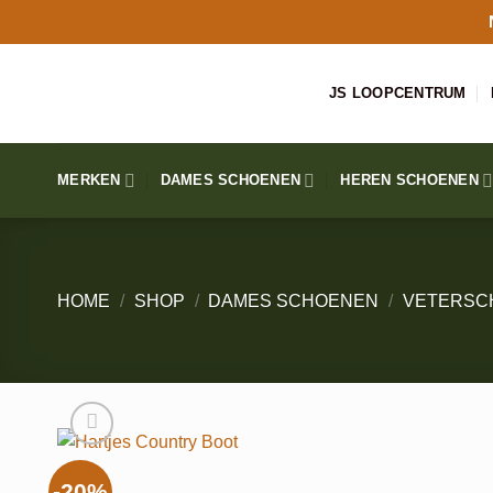
Ga
naar
inhoud
JS LOOPCENTRUM
MERKEN
DAMES SCHOENEN
HEREN SCHOENEN
HOME
/
SHOP
/
DAMES SCHOENEN
/
VETERSC
-20%