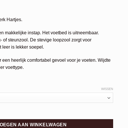
elijke
idige
js
rk Hartjes.
67,96.
een makkelijke instap. Het voetbed is uitneembaar.
- of steunzool. De stevige loopzool zorgt voor
 leer is lekker soepel.
een heerlijk comfortabel gevoel voor je voeten. Wijdte
er voettype.
WISSEN
OEGEN AAN WINKELWAGEN