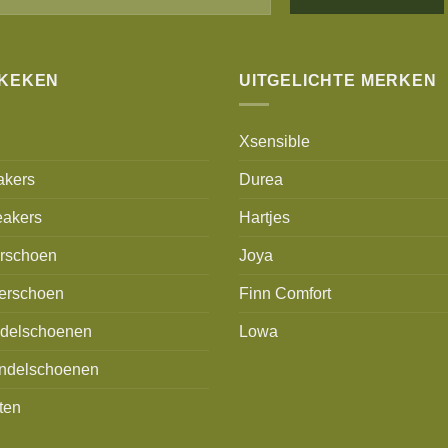
Alternative:
EKEKEN
UITGELICHTE MERKEN
Xsensible
akers
Durea
akers
Hartjes
erschoen
Joya
erschoen
Finn Comfort
delschoenen
Lowa
ndelschoenen
ten