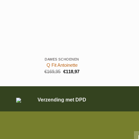
+
+
DAMES SCHOENEN
Q Fit Antoinette
Oorspronkelijke
Huidige
€
169,95
€
118,97
prijs
prijs
was:
is:
€169,95.
€118,97.
Verzending met DPD