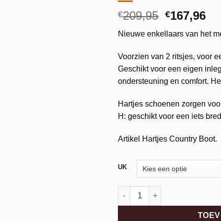
Oorspronk
Hu
209,95
167,96
€
€
prijs
pri
Nieuwe enkellaars van het me
was:
is:
€209,95.
€1
Voorzien van 2 ritsjes, voor 
Geschikt voor een eigen inleg
ondersteuning en comfort. Het
Hartjes schoenen zorgen voor 
H: geschikt voor een iets bred
Artikel Hartjes Country Boot.
Alternative:
UK
Hartjes Country Boot aantal
TOEV