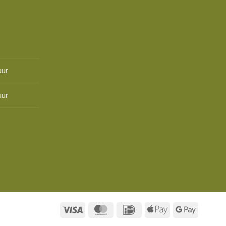
uur
uur
Visa
MasterCard
IDeal
Apple
Google
Pay
Pay