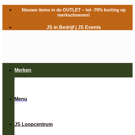
Ga
Nieuwe items in de
OUTLET
– tot -70% korting op
naar
merkschoenen!
inhoud
JS in Bedrijf
|
JS Events
Merken
Menu
JS Loopcentrum