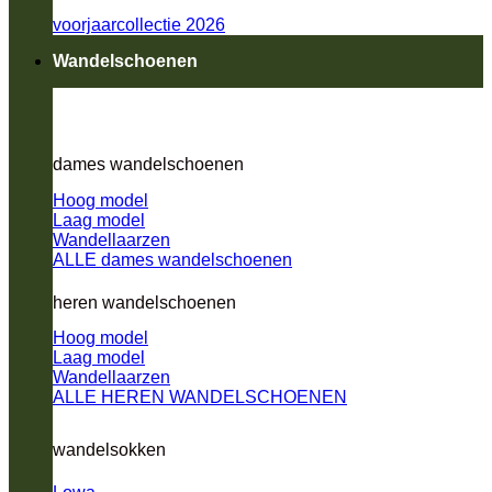
voorjaarcollectie 2026
Wandelschoenen
dames wandelschoenen
Hoog model
Laag model
Wandellaarzen
ALLE dames wandelschoenen
heren wandelschoenen
Hoog model
Laag model
Wandellaarzen
ALLE HEREN WANDELSCHOENEN
wandelsokken