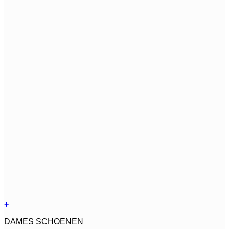
+
Dit
DAMES SCHOENEN
product