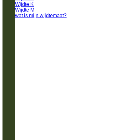
Wijdte K
Wijdte M
wat is mijn wijdtemaat?