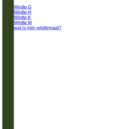
Wijdte G
Wijdte H
Wijdte K
Wijdte M
wat is mijn wijdtemaat?