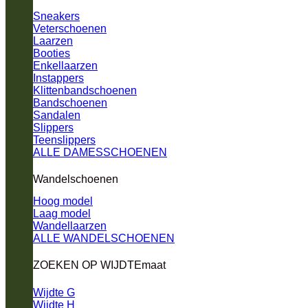
Sneakers
Veterschoenen
Laarzen
Booties
Enkellaarzen
Instappers
Klittenbandschoenen
Bandschoenen
Sandalen
Slippers
Teenslippers
ALLE DAMESSCHOENEN
Wandelschoenen
Hoog model
Laag model
Wandellaarzen
ALLE WANDELSCHOENEN
ZOEKEN OP WIJDTEmaat
Wijdte G
Wijdte H