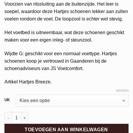
€199,95.
€159,96.
Voorzien van ritssluiting aan de buitenzijde. Het leer is
soepel, waardoor deze Hartjes schoenen lekker aan zullen
voelen rondom de voet. De loopzool is echter wel stevig.
Het voetbed is uitneembaar, wat deze schoenen geschikt
maken voor een eigen inleg- of steunzool.
Wijdte G: geschikt voor een normaal voettype. Hartjes
schoenen koop je vertrouwd in Gaanderen bij de
schoenadviseurs van JS Voetcomfort.
Artikel Hartjes Breeze.
WISSEN
Alternative:
UK
Hartjes Breeze Shoe aantal
TOEVOEGEN AAN WINKELWAGEN