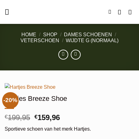
Ga
naar
inhoud
HOME
/
SHOP
/
DAMES SCHOENEN
/
VETERSCHOEN
/
WIJDTE G (NORMAAL)
Hartjes Breeze Shoe
-20%
Oorspronkelijke
Huidige
199,95
159,96
€
€
prijs
prijs
Sportieve schoen van het merk Hartjes.
was:
is: