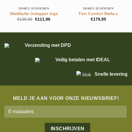
DAMES SCHOENEN
DAMES SCHOENEN
Waldläufer Instapper Inga
Finn Comfort Biella-s
Oorspronkelijke
Huidige
€
139,95
€
111,96
€
179,95
prijs
prijs
was:
is:
€139,95.
€111,96.
Verzending met DPD
Veilig betalen met IDEAL
Snelle levering
MELD JE AAN VOOR ONZE NIEUWSBRIEF!