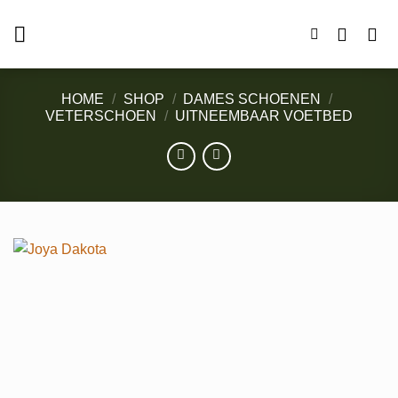
Ga
naar
inhoud
HOME
/
SHOP
/
DAMES SCHOENEN
/
VETERSCHOEN
/
UITNEEMBAAR VOETBED