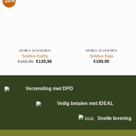
-20%
DAMES SCHOENEN
DAMES SCHOENEN
Solidus Kathy
Solidus Kaja
Oorspronkelijke
Huidige
€
169,95
€
135,96
€
189,95
prijs
prijs
was:
is:
€169,95.
€135,96.
Verzending met DPD
Veilig betalen met IDEAL
Snelle levering