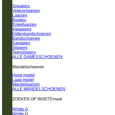
Sneakers
Veterschoenen
Laarzen
Booties
Enkellaarzen
Instappers
Klittenbandschoenen
Bandschoenen
Sandalen
Slippers
Teenslippers
ALLE DAMESSCHOENEN
Wandelschoenen
Hoog model
Laag model
Wandellaarzen
ALLE WANDELSCHOENEN
ZOEKEN OP WIJDTEmaat
Wijdte G
Wijdte H