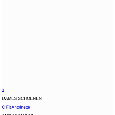
+
Dit
DAMES SCHOENEN
product
heeft
Q Fit Antoinette
meerdere
variaties.