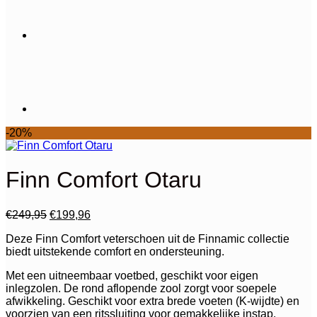
-20%
Finn Comfort Otaru
Oorspronkelijke
Huidige
€
249,95
€
199,96
prijs
prijs
Deze Finn Comfort veterschoen uit de Finnamic collectie
was:
is:
biedt uitstekende comfort en ondersteuning.
€249,95.
€199,96.
Met een uitneembaar voetbed, geschikt voor eigen
inlegzolen. De rond aflopende zool zorgt voor soepele
afwikkeling. Geschikt voor extra brede voeten (K-wijdte) en
voorzien van een ritssluiting voor gemakkelijke instap.