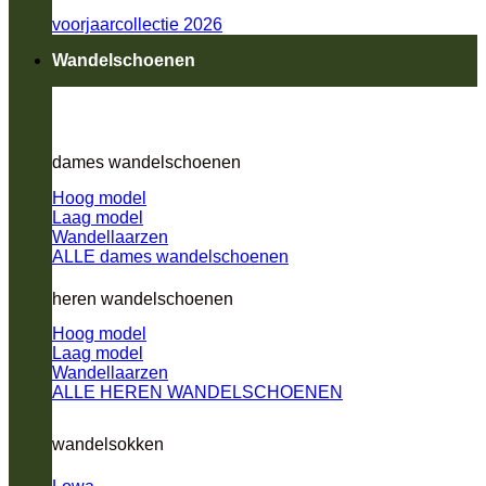
voorjaarcollectie 2026
Wandelschoenen
dames wandelschoenen
Hoog model
Laag model
Wandellaarzen
ALLE dames wandelschoenen
heren wandelschoenen
Hoog model
Laag model
Wandellaarzen
ALLE HEREN WANDELSCHOENEN
wandelsokken