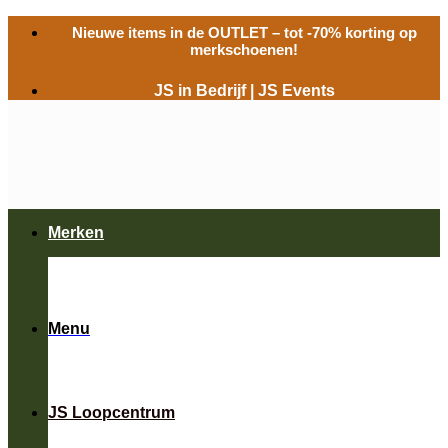
Ga
Nieuwe items in de
OUTLET
– tot -70% korting op
naar
merkschoenen!
inhoud
JS in Bedrijf
|
JS Events
Merken
Menu
JS Loopcentrum