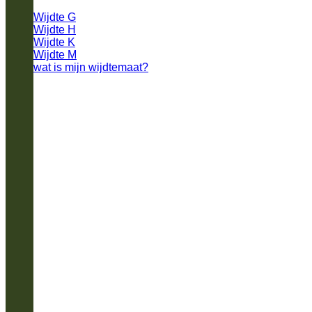
Wijdte G
Wijdte H
Wijdte K
Wijdte M
wat is mijn wijdtemaat?