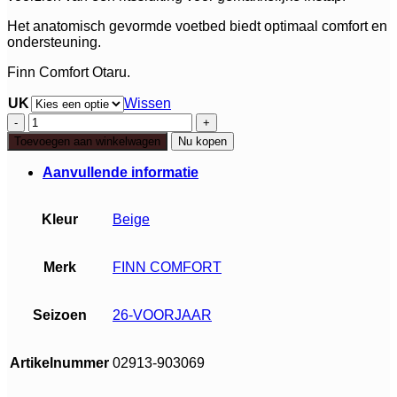
Het anatomisch gevormde voetbed biedt optimaal comfort en
ondersteuning.
Finn Comfort Otaru.
UK
Wissen
Finn
Comfort
Toevoegen aan winkelwagen
Nu kopen
Otaru
aantal
Aanvullende informatie
Kleur
Beige
Merk
FINN COMFORT
Seizoen
26-VOORJAAR
Artikelnummer
02913-903069