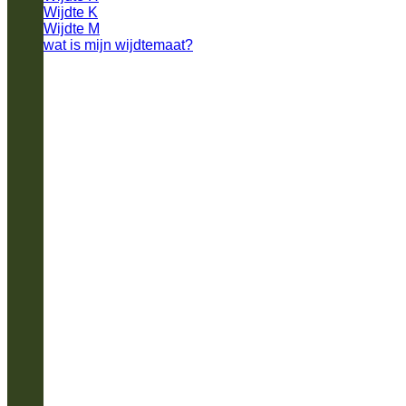
Wijdte K
Wijdte M
wat is mijn wijdtemaat?