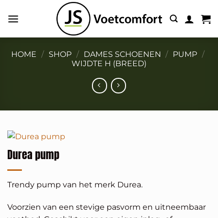
Ga
naar
inhoud
HOME
/
SHOP
/
DAMES SCHOENEN
/
PUMP
/
WIJDTE H (BREED)
Durea pump
Trendy pump van het merk Durea.
Voorzien van een stevige pasvorm en uitneembaar