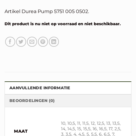
Artikel Durea Pump 5751 005 0502.
Dit product is nu niet op voorraad en niet beschikbaar.
Alternative:
AANVULLENDE INFORMATIE
BEOORDELINGEN (0)
10, 10,5, 11, 11,5, 12, 12,5, 13, 13,5,
14, 14,5, 15, 15,5, 16, 16,5, 17, 2,5,
MAAT
3, 3,5, 4, 4,5, 5, 5,5, 6, 6,5, 7,