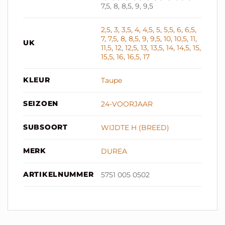
7,5, 8, 8,5, 9, 9,5
2,5
,
3
,
3,5
,
4
,
4,5
,
5
,
5,5
,
6
,
6,5
,
7
,
7,5
,
8
,
8,5
,
9
,
9,5
,
10
,
10,5
,
11
,
UK
11,5
,
12
,
12,5
,
13
,
13,5
,
14
,
14,5
,
15
,
15,5
,
16
,
16,5
,
17
KLEUR
Taupe
SEIZOEN
24-VOORJAAR
SUBSOORT
WIJDTE H (BREED)
MERK
DUREA
ARTIKELNUMMER
5751 005 0502