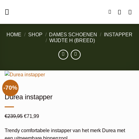
Ga
naar
inhoud
HOME
/
SHOP
/
DAMES SCHOENEN
/
INSTAPPER
/
WIJDTE H (BREED)
-70%
Durea instapper
Oorspronkelijke
Huidige
€
239,95
€
71,99
prijs
prijs
Trendy comfortabele instapper van het merk Durea met
was:
is:
een uitneembare binnenzool.