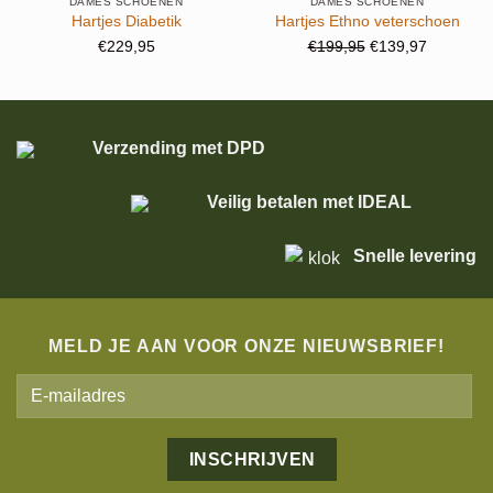
DAMES SCHOENEN
DAMES SCHOENEN
Hartjes Diabetik
Hartjes Ethno veterschoen
Oorspronkelijke
Huidige
€
229,95
€
199,95
€
139,97
prijs
prijs
was:
is:
€199,95.
€139,97.
Verzending met DPD
Veilig betalen met IDEAL
Snelle levering
MELD JE AAN VOOR ONZE NIEUWSBRIEF!