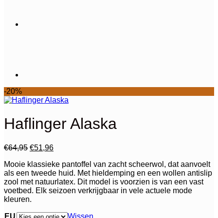
-20%
Haflinger Alaska
Oorspronkelijke
Huidige
€
64,95
€
51,96
prijs
prijs
Mooie klassieke pantoffel van zacht scheerwol, dat aanvoelt
was:
is:
als een tweede huid. Met hieldemping en een wollen antislip
€64,95.
€51,96.
zool met natuurlatex. Dit model is voorzien is van een vast
voetbed. Elk seizoen verkrijgbaar in vele actuele mode
kleuren.
EU
Wissen