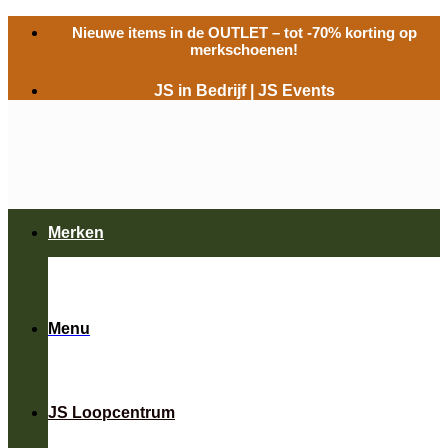
Ga
Nieuwe items in de
OUTLET
– tot -70% korting op
naar
merkschoenen!
inhoud
JS in Bedrijf
|
JS Events
Merken
Menu
JS Loopcentrum