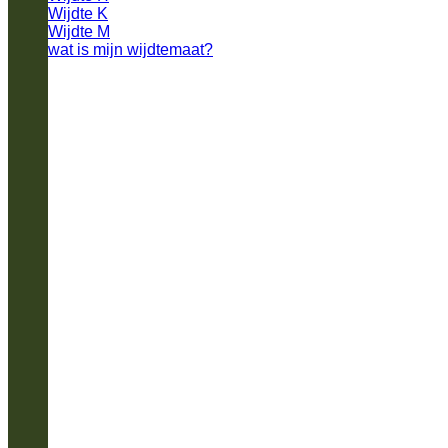
Wijdte K
Wijdte M
wat is mijn wijdtemaat?