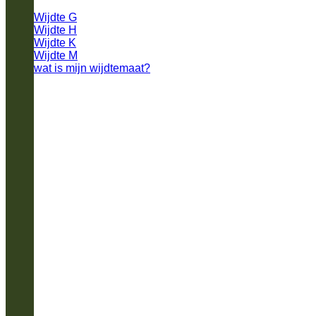
Wijdte G
Wijdte H
Wijdte K
Wijdte M
wat is mijn wijdtemaat?