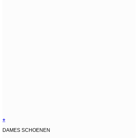
+
Dit
DAMES SCHOENEN
product
heeft