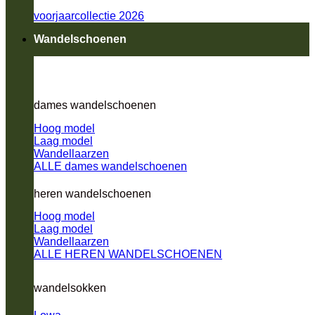
voorjaarcollectie 2026
Wandelschoenen
dames wandelschoenen
Hoog model
Laag model
Wandellaarzen
ALLE dames wandelschoenen
heren wandelschoenen
Hoog model
Laag model
Wandellaarzen
ALLE HEREN WANDELSCHOENEN
wandelsokken