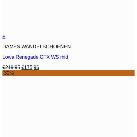
+
Dit
DAMES WANDELSCHOENEN
product
heeft
Lowa Renegade GTX WS mid
meerdere
variaties.
Oorspronkelijke
Huidige
€
219,95
€
175,96
Deze
prijs
prijs
-30%
optie
was:
is:
kan
€219,95.
€175,96.
gekozen
worden
op
de
productpagina