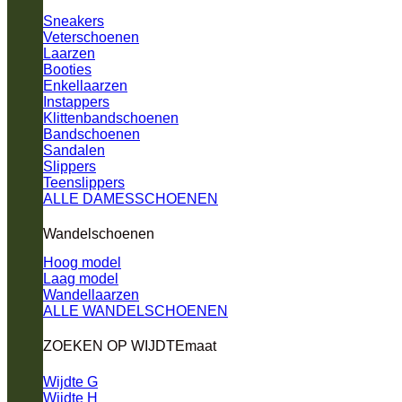
Sneakers
Veterschoenen
Laarzen
Booties
Enkellaarzen
Instappers
Klittenbandschoenen
Bandschoenen
Sandalen
Slippers
Teenslippers
ALLE DAMESSCHOENEN
Wandelschoenen
Hoog model
Laag model
Wandellaarzen
ALLE WANDELSCHOENEN
ZOEKEN OP WIJDTEmaat
Wijdte G
Wijdte H