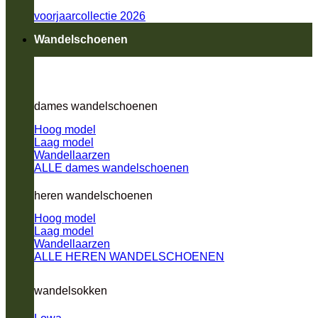
voorjaarcollectie 2026
Wandelschoenen
dames wandelschoenen
Hoog model
Laag model
Wandellaarzen
ALLE dames wandelschoenen
heren wandelschoenen
Hoog model
Laag model
Wandellaarzen
ALLE HEREN WANDELSCHOENEN
wandelsokken