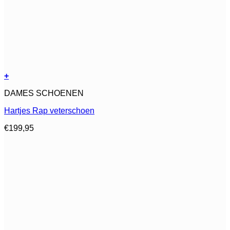
+
Dit
DAMES SCHOENEN
product
heeft
Hartjes Rap veterschoen
meerdere
variaties.
€
199,95
Deze
optie
kan
gekozen
worden
op
de
productpagina