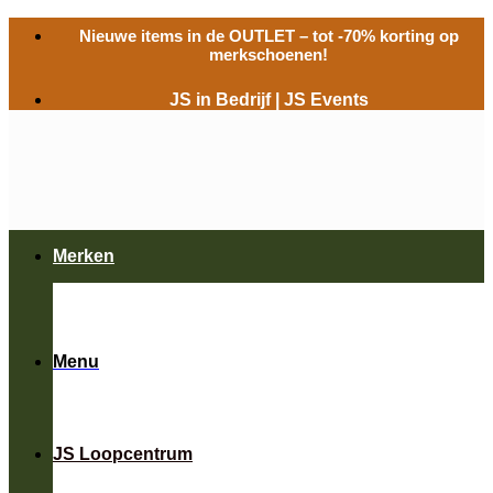
Ga
Nieuwe items in de
OUTLET
– tot -70% korting op
naar
merkschoenen!
inhoud
JS in Bedrijf
|
JS Events
Merken
Menu
JS Loopcentrum