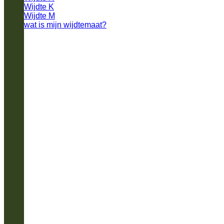
Wijdte K
Wijdte M
wat is mijn wijdtemaat?