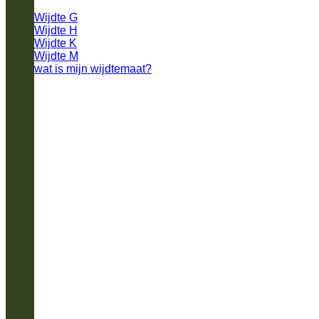
Wijdte G
Wijdte H
Wijdte K
Wijdte M
wat is mijn wijdtemaat?