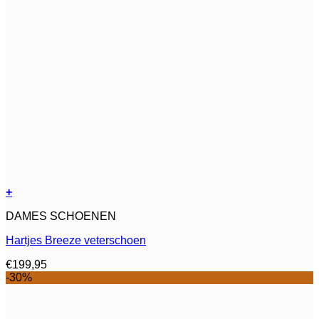
+
Dit
DAMES SCHOENEN
product
heeft
Hartjes Breeze veterschoen
meerdere
variaties.
€
199,95
Deze
-30%
optie
kan
gekozen