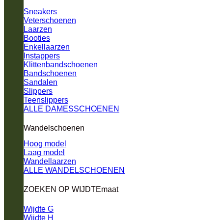
Sneakers
Veterschoenen
Laarzen
Booties
Enkellaarzen
Instappers
Klittenbandschoenen
Bandschoenen
Sandalen
Slippers
Teenslippers
ALLE DAMESSCHOENEN
Wandelschoenen
Hoog model
Laag model
Wandellaarzen
ALLE WANDELSCHOENEN
ZOEKEN OP WIJDTEmaat
Wijdte G
Wijdte H