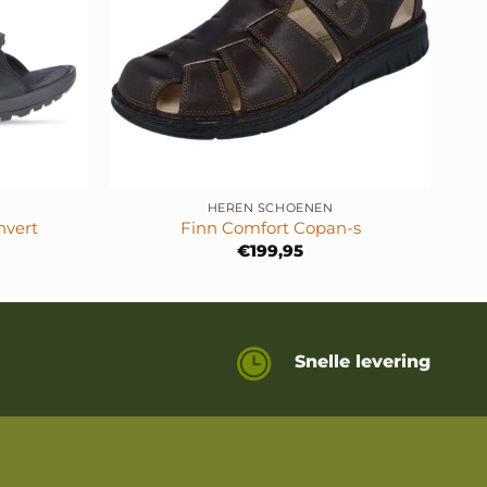
+
+
HEREN SCHOENEN
nvert
Finn Comfort Copan-s
€
199,95
Snelle levering