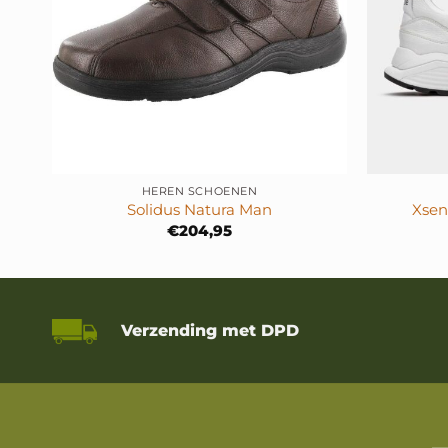
+
+
HEREN SCHOENEN
Solidus Natura Man
Xsen
€
204,95
Verzending met DPD