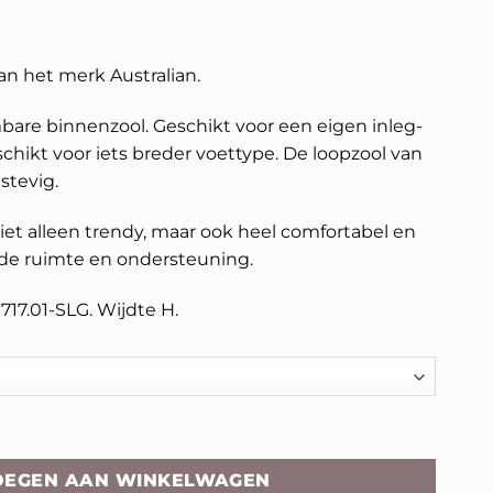
kelijke
uidige
rijs
n het merk Australian.
s:
143,96.
are binnenzool. Geschikt voor een eigen inleg-
schikt voor iets breder voettype. De loopzool van
stevig.
niet alleen trendy, maar ook heel comfortabel en
de ruimte en ondersteuning.
1717.01-SLG. Wijdte H.
OEGEN AAN WINKELWAGEN