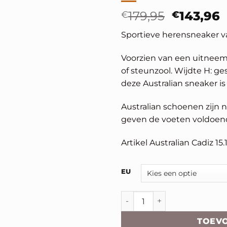
Oorspron
H
€
179,95
€
143,96
prijs
p
Sportieve herensneaker va
was:
i
€179,95.
€
Voorzien van een uitneemb
of steunzool. Wijdte H: ge
deze Australian sneaker is 
Australian schoenen zijn 
geven de voeten voldoen
Artikel Australian Cadiz 15.
Alternative:
EU
Australian Cadiz aantal
TOEV