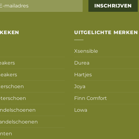
Alternative:
EKEKEN
UITGELICHTE MERKEN
Xsensible
eakers
Durea
eakers
Hartjes
terschoen
Joya
terschoen
Finn Comfort
ndelschoenen
Lowa
andelschoenen
nten