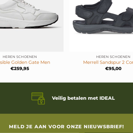
+
HEREN SCHOENEN
HEREN SCHOENEN
sible Golden Gate Men
Merrell Sandspur 2 Co
€
259,95
€
95,00
Veilig betalen met IDEAL
MELD JE AAN VOOR ONZE NIEUWSBRIEF!