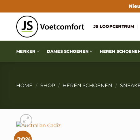
Ga
Nieu
naar
inhoud
JS LOOPCENTRUM
MERKEN
DAMES SCHOENEN
HEREN SCHOENE
HOME
/
SHOP
/
HEREN SCHOENEN
/
SNEAK
-20%