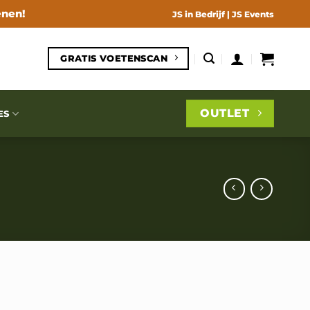
enen!
JS in Bedrijf
|
JS Events
GRATIS VOETENSCAN
OUTLET
ES