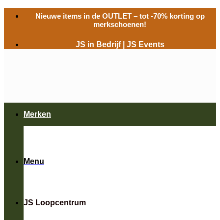
Ga
Nieuwe items in de
OUTLET
– tot -70% korting op
naar
merkschoenen!
inhoud
JS in Bedrijf
|
JS Events
Merken
Menu
JS Loopcentrum