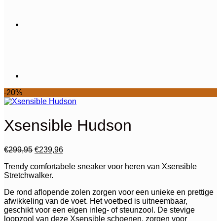
-20%
Xsensible Hudson
Oorspronkelijke
Huidige
€
299,95
€
239,96
prijs
prijs
Trendy comfortabele sneaker voor heren van Xsensible
was:
is:
Stretchwalker.
€299,95.
€239,96.
De rond aflopende zolen zorgen voor een unieke en prettige
afwikkeling van de voet. Het voetbed is uitneembaar,
geschikt voor een eigen inleg- of steunzool. De stevige
loopzool van deze Xsensible schoenen, zorgen voor