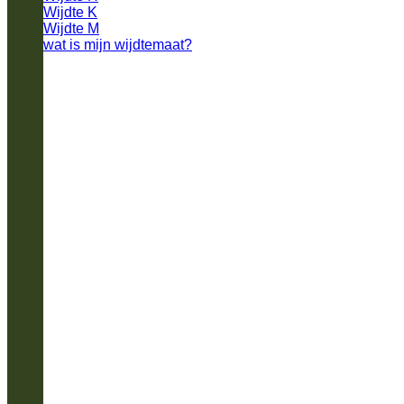
Wijdte K
Wijdte M
wat is mijn wijdtemaat?