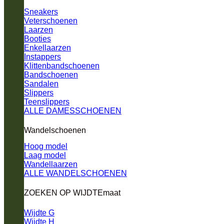
Sneakers
Veterschoenen
Laarzen
Booties
Enkellaarzen
Instappers
Klittenbandschoenen
Bandschoenen
Sandalen
Slippers
Teenslippers
ALLE DAMESSCHOENEN
Wandelschoenen
Hoog model
Laag model
Wandellaarzen
ALLE WANDELSCHOENEN
ZOEKEN OP WIJDTEmaat
Wijdte G
Wijdte H