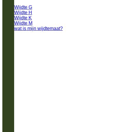
Wijdte G
Wijdte H
Wijdte K
Wijdte M
wat is mijn wijdtemaat?