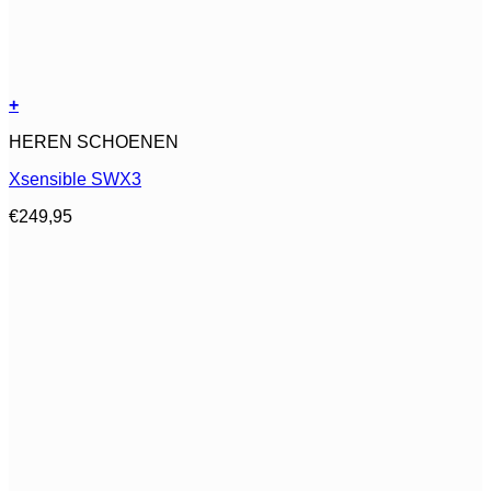
+
Dit
HEREN SCHOENEN
product
heeft
Xsensible SWX3
meerdere
variaties.
€
249,95
Deze
optie
kan
gekozen
worden
op
de
productpagina