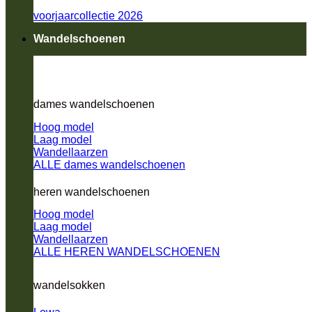
voorjaarcollectie 2026
Wandelschoenen
dames wandelschoenen
Hoog model
Laag model
Wandellaarzen
ALLE dames wandelschoenen
heren wandelschoenen
Hoog model
Laag model
Wandellaarzen
ALLE HEREN WANDELSCHOENEN
wandelsokken