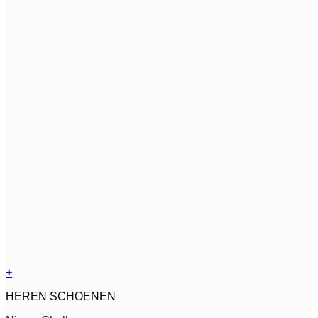
+
Dit
HEREN SCHOENEN
product
heeft