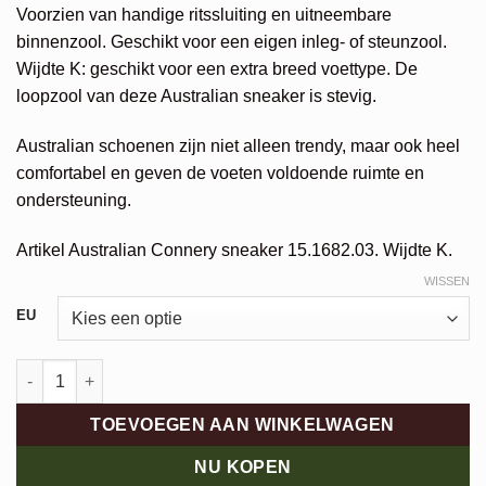
€179,95.
€143,96.
Voorzien van handige ritssluiting en uitneembare
binnenzool. Geschikt voor een eigen inleg- of steunzool.
Wijdte K: geschikt voor een extra breed voettype. De
loopzool van deze Australian sneaker is stevig.
Australian schoenen zijn niet alleen trendy, maar ook heel
comfortabel en geven de voeten voldoende ruimte en
ondersteuning.
Artikel Australian Connery sneaker 15.1682.03. Wijdte K.
WISSEN
Alternative:
EU
Australian Connery aantal
TOEVOEGEN AAN WINKELWAGEN
NU KOPEN