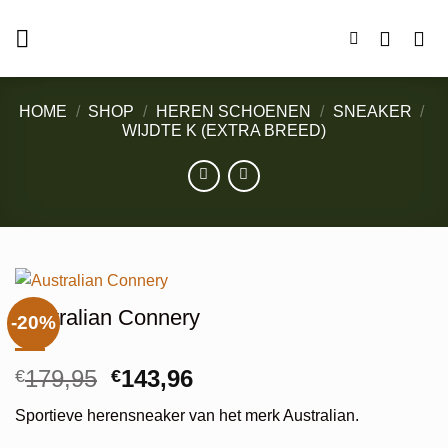
Ga
naar
inhoud
HOME
/
SHOP
/
HEREN SCHOENEN
/
SNEAKER
/
WIJDTE K (EXTRA BREED)
Australian Connery
-20%
Oorspronkelijke
Huidige
179,95
143,96
€
€
prijs
prijs
Sportieve herensneaker van het merk Australian.
was:
is: