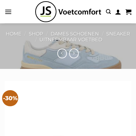
Ga
naar
inhoud
HOME
/
SHOP
/
DAMES SCHOENEN
/
SNEAKER
/
UITNEEMBAAR VOETBED
-30%