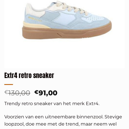
Extr4 retro sneaker
Oorspronkelijke
Huidige
130,00
91,00
€
€
prijs
prijs
Trendy retro sneaker van het merk Extr4.
was:
is:
€130,00.
€91,00.
Voorzien van een uitneembare binnenzool. Stevige
loopzool, doe mee met de trend, maar neem wel