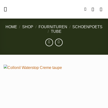
Ga
naar
inhoud
HOME
/
SHOP
/
FOURNITUREN
/
SCHOENPOETS
/
TUBE