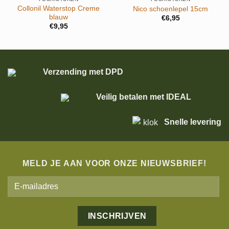
Collonil Waterstop Creme
Nico schoenlepel 15cm
blauw
€
6,95
€
9,95
Verzending met DPD
Veilig betalen met IDEAL
Snelle levering
MELD JE AAN VOOR ONZE NIEUWSBRIEF!