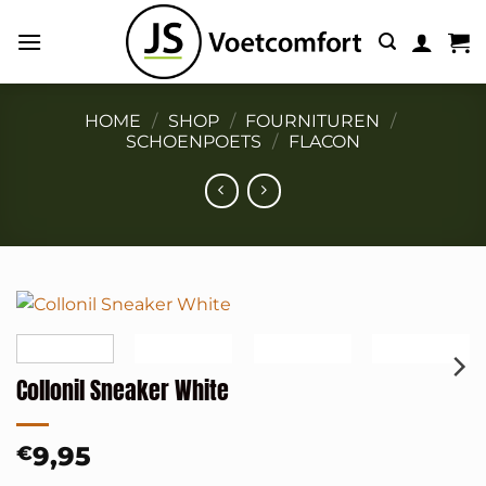
Ga
naar
inhoud
HOME
/
SHOP
/
FOURNITUREN
/
SCHOENPOETS
/
FLACON
Collonil Sneaker White
9,95
€