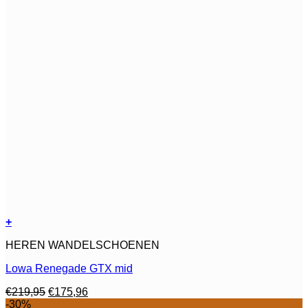
+
Dit
HEREN WANDELSCHOENEN
product
heeft
Lowa Renegade GTX mid
meerdere
variaties.
Oorspronkelijke
Huidige
€
219,95
€
175,96
Deze
prijs
prijs
-30%
optie