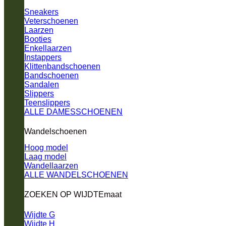
Sneakers
Veterschoenen
Laarzen
Booties
Enkellaarzen
Instappers
Klittenbandschoenen
Bandschoenen
Sandalen
Slippers
Teenslippers
ALLE DAMESSCHOENEN
Wandelschoenen
Hoog model
Laag model
Wandellaarzen
ALLE WANDELSCHOENEN
ZOEKEN OP WIJDTEmaat
Wijdte G
Wijdte H