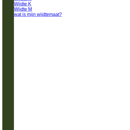
Wijdte K
Wijdte M
wat is mijn wijdtemaat?