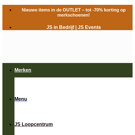
Ga
Nieuwe items in de
OUTLET
– tot -70% korting op
naar
merkschoenen!
inhoud
JS in Bedrijf
|
JS Events
Merken
Menu
JS Loopcentrum