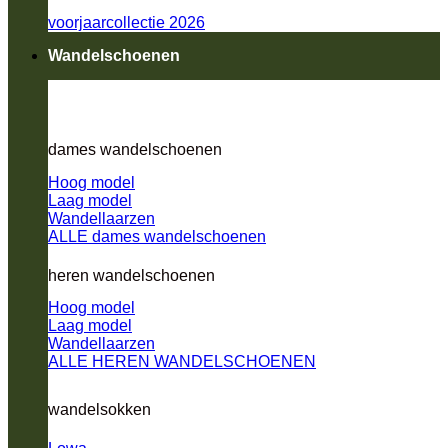
voorjaarcollectie 2026
Wandelschoenen
dames wandelschoenen
Hoog model
Laag model
Wandellaarzen
ALLE dames wandelschoenen
heren wandelschoenen
Hoog model
Laag model
Wandellaarzen
ALLE HEREN WANDELSCHOENEN
wandelsokken