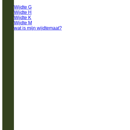
Wijdte G
Wijdte H
Wijdte K
Wijdte M
wat is mijn wijdtemaat?