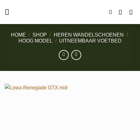
Ga
naar
inhoud
HOME
/
SHOP
/
HEREN WANDELSCHOENEN
/
HOOG MODEL
/
UITNEEMBAAR VOETBED