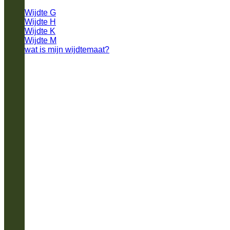
Wijdte G
Wijdte H
Wijdte K
Wijdte M
wat is mijn wijdtemaat?