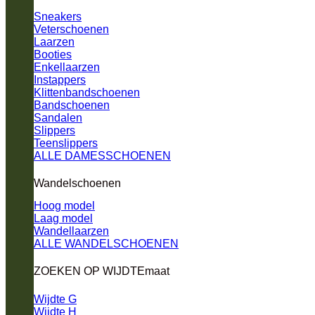
Sneakers
Veterschoenen
Laarzen
Booties
Enkellaarzen
Instappers
Klittenbandschoenen
Bandschoenen
Sandalen
Slippers
Teenslippers
ALLE DAMESSCHOENEN
Wandelschoenen
Hoog model
Laag model
Wandellaarzen
ALLE WANDELSCHOENEN
ZOEKEN OP WIJDTEmaat
Wijdte G
Wijdte H