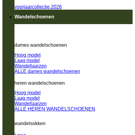
voorjaarcollectie 2026
Wandelschoenen
dames wandelschoenen
Hoog model
Laag model
Wandellaarzen
ALLE dames wandelschoenen
heren wandelschoenen
Hoog model
Laag model
Wandellaarzen
ALLE HEREN WANDELSCHOENEN
wandelsokken