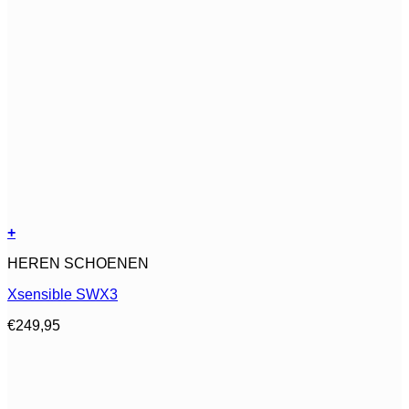
+
Dit
HEREN SCHOENEN
product
heeft
Xsensible SWX3
meerdere
variaties.
€
249,95
Deze
optie
kan
gekozen
worden