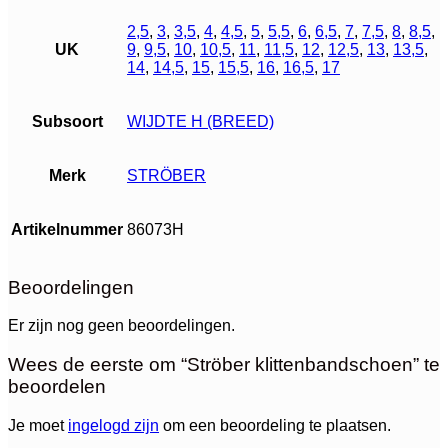
2,5
,
3
,
3,5
,
4
,
4,5
,
5
,
5,5
,
6
,
6,5
,
7
,
7,5
,
8
,
8,5
,
UK
9
,
9,5
,
10
,
10,5
,
11
,
11,5
,
12
,
12,5
,
13
,
13,5
,
14
,
14,5
,
15
,
15,5
,
16
,
16,5
,
17
Subsoort
WIJDTE H (BREED)
Merk
STRÖBER
Artikelnummer
86073H
Beoordelingen
Er zijn nog geen beoordelingen.
Wees de eerste om “Ströber klittenbandschoen” te
beoordelen
Je moet
ingelogd zijn
om een beoordeling te plaatsen.