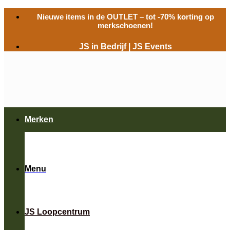
Ga
Nieuwe items in de
OUTLET
– tot -70% korting op
naar
merkschoenen!
inhoud
JS in Bedrijf
|
JS Events
Merken
Menu
JS Loopcentrum