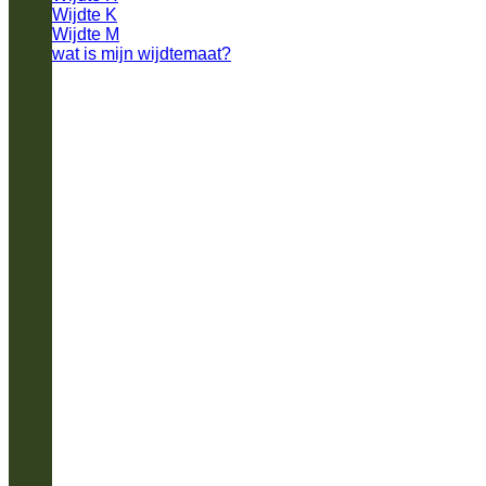
Wijdte K
Wijdte M
wat is mijn wijdtemaat?