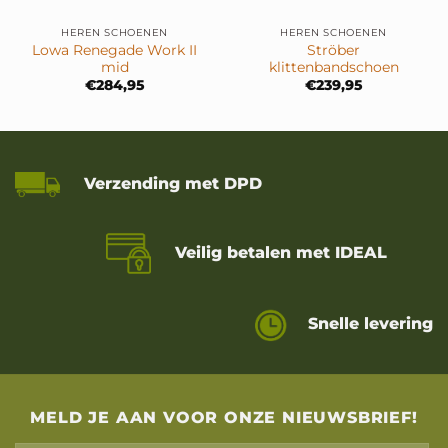
HEREN SCHOENEN
HEREN SCHOENEN
Lowa Renegade Work II
Ströber
mid
klittenbandschoen
€
284,95
€
239,95
Verzending met DPD
Veilig betalen met IDEAL
Snelle levering
MELD JE AAN VOOR ONZE NIEUWSBRIEF!