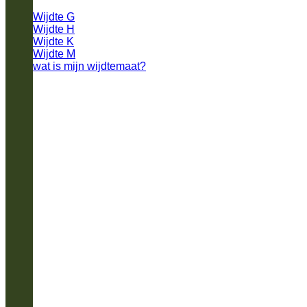
Wijdte G
Wijdte H
Wijdte K
Wijdte M
wat is mijn wijdtemaat?