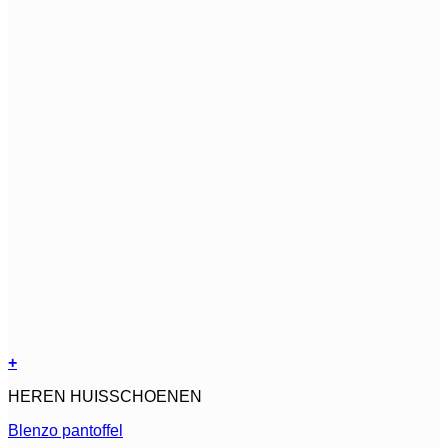
+
Dit
HEREN HUISSCHOENEN
product
heeft
Blenzo pantoffel
meerdere