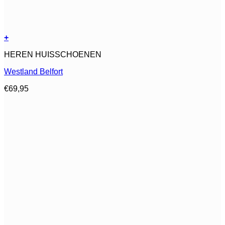
+
Dit
HEREN HUISSCHOENEN
product
heeft
Westland Belfort
meerdere
variaties.
€
69,95
Deze
optie
kan
gekozen
worden
op
de
productpagina