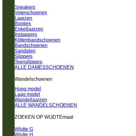
Sneakers
Veterschoenen
Laarzen
Booties
Enkellaarzen
Instappers
Klittenbandschoenen
Bandschoenen
Sandalen
Slippers
Teenslippers
ALLE DAMESSCHOENEN
Wandelschoenen
Hoog model
Laag model
Wandellaarzen
ALLE WANDELSCHOENEN
ZOEKEN OP WIJDTEmaat
Wijdte G
Wijdte H