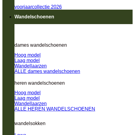
voorjaarcollectie 2026
Wandelschoenen
dames wandelschoenen
Hoog model
Laag model
Wandellaarzen
ALLE dames wandelschoenen
heren wandelschoenen
Hoog model
Laag model
Wandellaarzen
ALLE HEREN WANDELSCHOENEN
wandelsokken