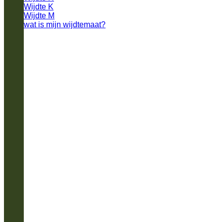
Wijdte K
Wijdte M
wat is mijn wijdtemaat?