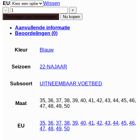
EU
Wissen
Q
Fit
Toevoegen aan winkelwagen
Nu kopen
Bern
4
Aanvullende informatie
aantal
Beoordelingen (0)
Kleur
Blauw
Seizoen
22-NAJAAR
Subsoort
UITNEEMBAAR VOETBED
35, 36, 37, 38, 39, 40, 41, 42, 43, 44, 45, 46,
Maat
47, 48, 49, 50
35
,
36
,
37
,
38
,
39
,
40
,
41
,
42
,
43
,
44
,
45
,
46
,
EU
47
,
48
,
49
,
50