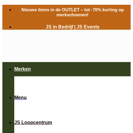
Ga
Nieuwe items in de
OUTLET
– tot -70% korting op
naar
merkschoenen!
inhoud
JS in Bedrijf
|
JS Events
Merken
Menu
JS Loopcentrum