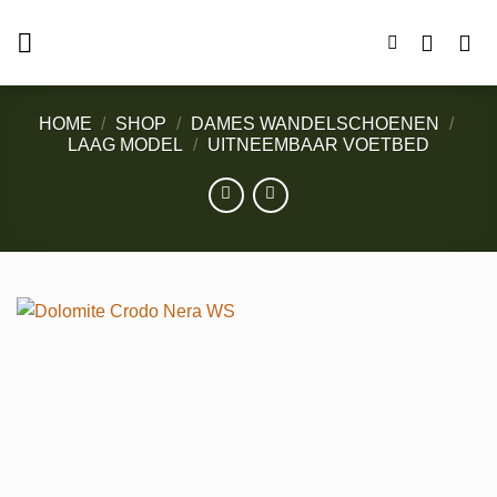
Ga
naar
inhoud
HOME
/
SHOP
/
DAMES WANDELSCHOENEN
/
LAAG MODEL
/
UITNEEMBAAR VOETBED