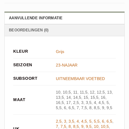
AANVULLENDE INFORMATIE
BEOORDELINGEN (0)
KLEUR
Grijs
SEIZOEN
23-NAJAAR
SUBSOORT
UITNEEMBAAR VOETBED
10, 10,5, 11, 11,5, 12, 12,5, 13,
13,5, 14, 14,5, 15, 15,5, 16,
MAAT
16,5, 17, 2,5, 3, 3,5, 4, 4,5, 5,
5,5, 6, 6,5, 7, 7,5, 8, 8,5, 9, 9,5
2,5
,
3
,
3,5
,
4
,
4,5
,
5
,
5,5
,
6
,
6,5
,
7
,
7,5
,
8
,
8,5
,
9
,
9,5
,
10
,
10,5
,
UK