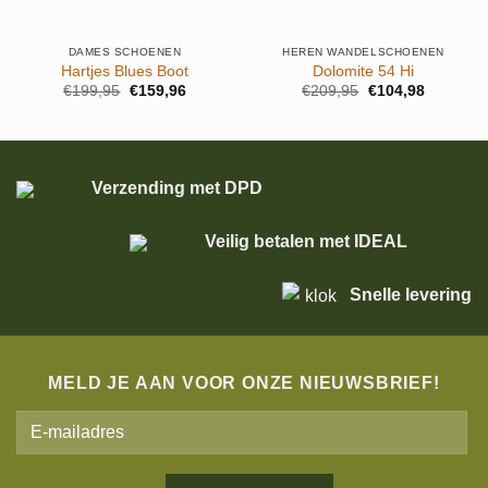
DAMES SCHOENEN
HEREN WANDELSCHOENEN
Hartjes Blues Boot
Dolomite 54 Hi
Oorspronkelijke
Huidige
Oorspronkelijke
Huidige
€
199,95
€
159,96
€
209,95
€
104,98
prijs
prijs
prijs
prijs
was:
is:
was:
is:
€199,95.
€159,96.
€209,95.
€104,98.
Verzending met DPD
Veilig betalen met IDEAL
Snelle levering
MELD JE AAN VOOR ONZE NIEUWSBRIEF!