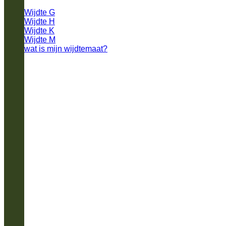
Wijdte G
Wijdte H
Wijdte K
Wijdte M
wat is mijn wijdtemaat?