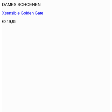
Dit
DAMES SCHOENEN
product
heeft
Xsensible Golden Gate
meerdere
variaties.
€
249,95
Deze
optie
kan
gekozen
worden
op
de
productpagina