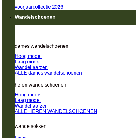
voorjaarcollectie 2026
Wandelschoenen
dames wandelschoenen
Hoog model
Laag model
Wandellaarzen
ALLE dames wandelschoenen
heren wandelschoenen
Hoog model
Laag model
Wandellaarzen
ALLE HEREN WANDELSCHOENEN
wandelsokken