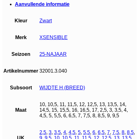
Aanvullende informatie
Kleur
Zwart
Merk
XSENSIBLE
Seizoen
25-NAJAAR
Artikelnummer
32001.3.040
Subsoort
WIJDTE H (BREED)
10, 10,5, 11, 11,5, 12, 12,5, 13, 13,5, 14,
Maat
14,5, 15, 15,5, 16, 16,5, 17, 2,5, 3, 3,5, 4,
4,5, 5, 5,5, 6, 6,5, 7, 7,5, 8, 8,5, 9, 9,5
2,5
,
3
,
3,5
,
4
,
4,5
,
5
,
5,5
,
6
,
6,5
,
7
,
7,5
,
8
,
8,5
,
UK
9
,
9,5
,
10
,
10,5
,
11
,
11,5
,
12
,
12,5
,
13
,
13,5
,