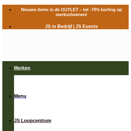
Ga
Nieuwe items in de
OUTLET
– tot -70% korting op
naar
merkschoenen!
inhoud
JS in Bedrijf
|
JS Events
Merken
Menu
JS Loopcentrum