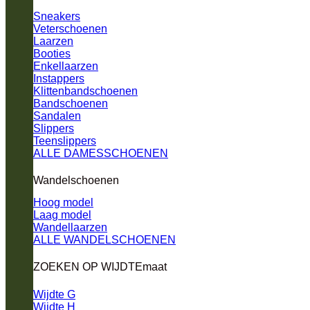
Sneakers
Veterschoenen
Laarzen
Booties
Enkellaarzen
Instappers
Klittenbandschoenen
Bandschoenen
Sandalen
Slippers
Teenslippers
ALLE DAMESSCHOENEN
Wandelschoenen
Hoog model
Laag model
Wandellaarzen
ALLE WANDELSCHOENEN
ZOEKEN OP WIJDTEmaat
Wijdte G
Wijdte H