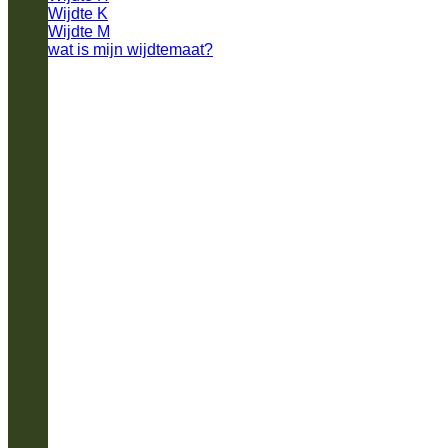
Wijdte K
Wijdte M
wat is mijn wijdtemaat?