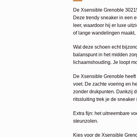
De Xsensible Grenoble 30215.3
Deze trendy sneaker in een e
leer, waardoor hij er luxe uitz
of lange wandelingen maakt, m
Wat deze schoen echt bijzond
balanspunt in het midden zorgt
lichaamshouding. Je loopt moei
De Xsensible Grenoble heeft e
voet. De zachte voering en he
zonder drukpunten. Dankzij d
ritssluiting trek je de sneake
Extra fijn: het uitneembare v
steunzolen.
Kies voor de Xsensible Grenobl