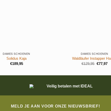
+
DAMES SCHOENEN
DAMES SCHOENEN
Solidus Kaja
Waldläufer Instapper Har
Oorspron
Hu
€
189,95
€
129,95
€
77,97
prijs
pr
was:
is:
€129,95.
€7
Veilig betalen met IDEAL
MELD JE AAN VOOR ONZE NIEUWSBRIEF!