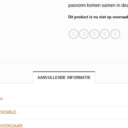
pasvorm komen samen in dez
Dit product is nu niet op voorraad
Alternative:
AANVULLENDE INFORMATIE
ze
ENSIBLE
-VOORJAAR