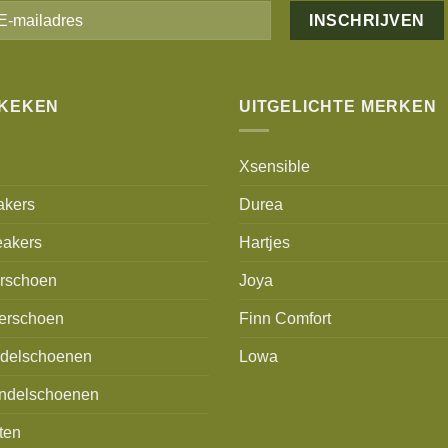
Alternative:
EKEKEN
UITGELICHTE MERKEN
Xsensible
akers
Durea
akers
Hartjes
erschoen
Joya
erschoen
Finn Comfort
delschoenen
Lowa
ndelschoenen
ten