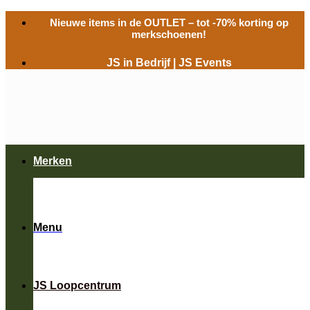
Ga
Nieuwe items in de
OUTLET
– tot -70% korting op
naar
merkschoenen!
inhoud
JS in Bedrijf
|
JS Events
Merken
Menu
JS Loopcentrum