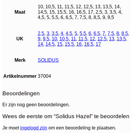
10, 10,5, 11, 11,5, 12, 12,5, 13, 13,5, 14,
Maat
14,5, 15, 15,5, 16, 16,5, 17, 2,5, 3, 3,5, 4,
4,5, 5, 5,5, 6, 6,5, 7, 7,5, 8, 8,5, 9, 9,5
2,5
,
3
,
3,5
,
4
,
4,5
,
5
,
5,5
,
6
,
6,5
,
7
,
7,5
,
8
,
8,5
,
UK
9
,
9,5
,
10
,
10,5
,
11
,
11,5
,
12
,
12,5
,
13
,
13,5
,
14
,
14,5
,
15
,
15,5
,
16
,
16,5
,
17
Merk
SOLIDUS
Artikelnummer
37004
Beoordelingen
Er zijn nog geen beoordelingen.
Wees de eerste om “Solidus Hazel” te beoordelen
Je moet
ingelogd zijn
om een beoordeling te plaatsen.