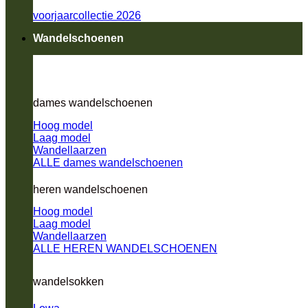
voorjaarcollectie 2026
Wandelschoenen
dames wandelschoenen
Hoog model
Laag model
Wandellaarzen
ALLE dames wandelschoenen
heren wandelschoenen
Hoog model
Laag model
Wandellaarzen
ALLE HEREN WANDELSCHOENEN
wandelsokken