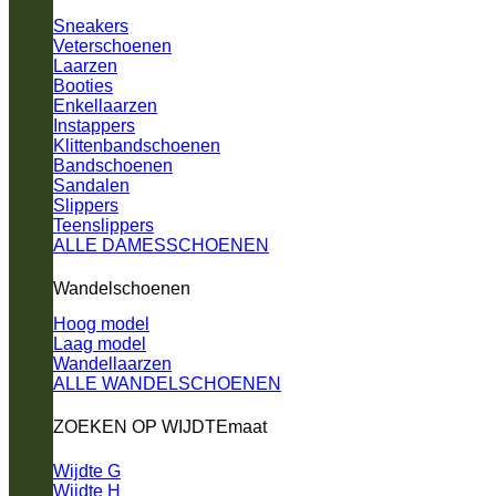
Sneakers
Veterschoenen
Laarzen
Booties
Enkellaarzen
Instappers
Klittenbandschoenen
Bandschoenen
Sandalen
Slippers
Teenslippers
ALLE DAMESSCHOENEN
Wandelschoenen
Hoog model
Laag model
Wandellaarzen
ALLE WANDELSCHOENEN
ZOEKEN OP WIJDTEmaat
Wijdte G
Wijdte H