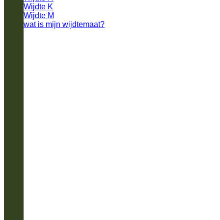
Wijdte K
Wijdte M
wat is mijn wijdtemaat?