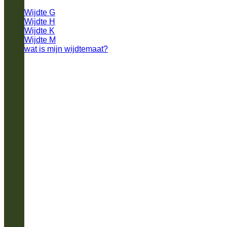
Wijdte G
Wijdte H
Wijdte K
Wijdte M
wat is mijn wijdtemaat?