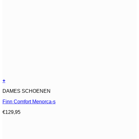
+
Dit
DAMES SCHOENEN
product
heeft
Finn Comfort Menorca-s
meerdere
variaties.
€
129,95
Deze
optie
kan
gekozen
worden