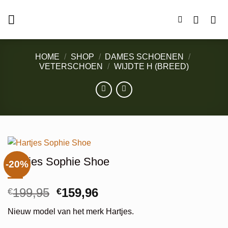
Ga
naar
inhoud
HOME
/
SHOP
/
DAMES SCHOENEN
/
VETERSCHOEN
/
WIJDTE H (BREED)
Hartjes Sophie Shoe
-20%
Oorspronkelijke
Huidige
199,95
159,96
€
€
prijs
prijs
Nieuw model van het merk Hartjes.
was:
is: