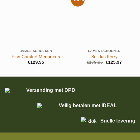
DAMES SCHOENEN
DAMES SCHOENEN
Finn Comfort Menorca-s
Solidus Kerry
Oorspronkelijke
Huidige
€
129,95
€
179,95
€
125,97
prijs
prijs
was:
is:
€179,95.
€125,97.
Verzending met DPD
Veilig betalen met IDEAL
Snelle levering