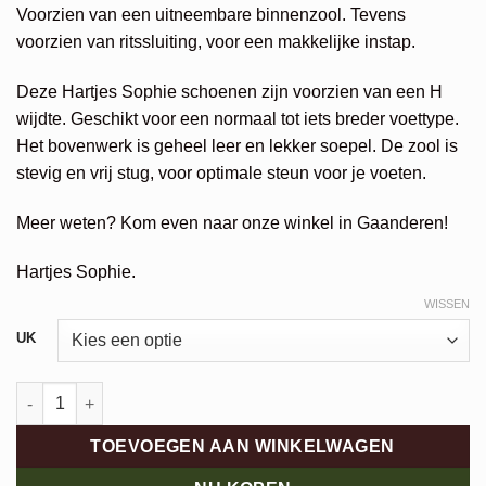
€199,95.
€159,96.
Voorzien van een uitneembare binnenzool. Tevens
voorzien van ritssluiting, voor een makkelijke instap.
Deze Hartjes Sophie schoenen zijn voorzien van een H
wijdte. Geschikt voor een normaal tot iets breder voettype.
Het bovenwerk is geheel leer en lekker soepel. De zool is
stevig en vrij stug, voor optimale steun voor je voeten.
Meer weten? Kom even naar onze winkel in Gaanderen!
Hartjes Sophie.
WISSEN
Alternative:
UK
Hartjes Sophie Shoe aantal
TOEVOEGEN AAN WINKELWAGEN