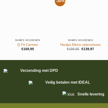
-30%
DAMES SCHOENEN
DAMES SCHOENEN
Q Fit Carmen
Hartjes Ethno veterschoen
Oorspronkelijke
Huidige
€
169,95
€
199,95
€
139,97
prijs
prijs
was:
is:
€199,95.
€139,97.
Verzending met DPD
Veilig betalen met IDEAL
Snelle levering