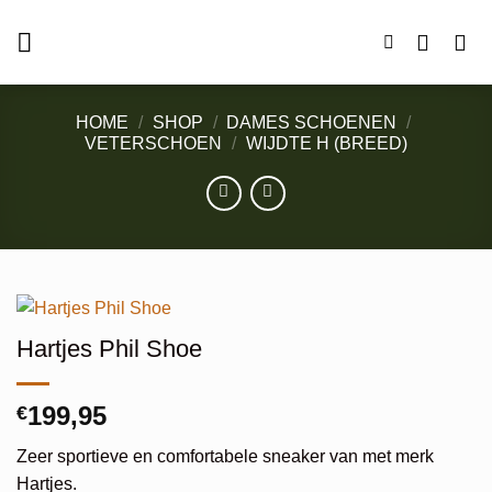
Ga
naar
inhoud
HOME
/
SHOP
/
DAMES SCHOENEN
/
VETERSCHOEN
/
WIJDTE H (BREED)
Hartjes Phil Shoe
199,95
€
Zeer sportieve en comfortabele sneaker van met merk
Hartjes.