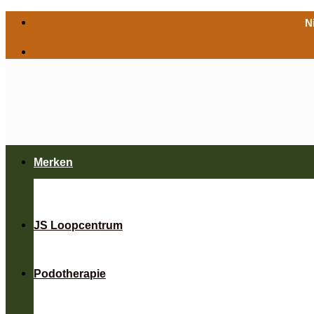
Ga
N
naar
inhoud
Merken
JS Loopcentrum
Podotherapie