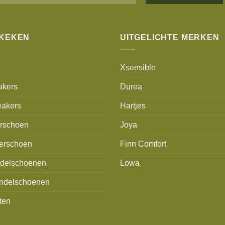
Alternative:
EKEKEN
UITGELICHTE MERKEN
Xsensible
akers
Durea
akers
Hartjes
erschoen
Joya
erschoen
Finn Comfort
delschoenen
Lowa
ndelschoenen
ten