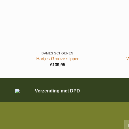
+
+
DAMES SCHOENEN
Hartjes Groove slipper
W
€
139,95
Verzending met DPD