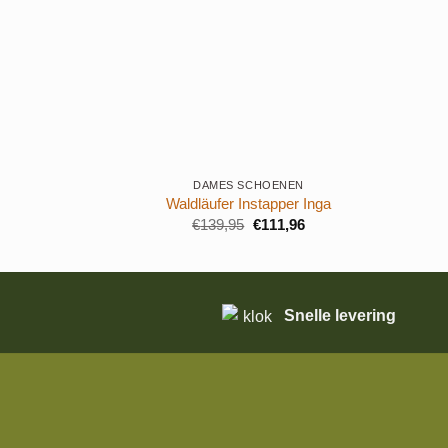
+
+
DAMES SCHOENEN
Waldläufer Instapper Inga
Oorspronkelijke
Huidige
€
139,95
€
111,96
prijs
prijs
was:
is:
€139,95.
€111,96.
Snelle levering