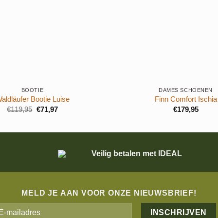
+
BOOTIE
DAMES SCHOENEN
aldläufer Bootie Luise
Finn Comfort Ischia
Oorspronkelijke
Huidige
€
119,95
€
71,97
€
179,95
prijs
prijs
was:
is:
€119,95.
€71,97.
Veilig betalen met IDEAL
MELD JE AAN VOOR ONZE NIEUWSBRIEF!