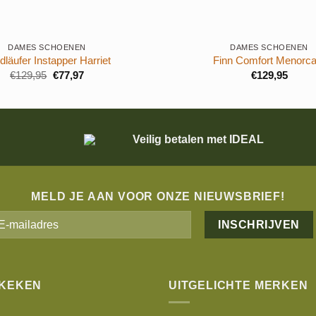
+
DAMES SCHOENEN
DAMES SCHOENEN
dläufer Instapper Harriet
Finn Comfort Menorca
Oorspronkelijke
Huidige
€
129,95
€
77,97
€
129,95
prijs
prijs
was:
is:
€129,95.
€77,97.
Veilig betalen met IDEAL
MELD JE AAN VOOR ONZE NIEUWSBRIEF!
Alternative:
EKEKEN
UITGELICHTE MERKEN