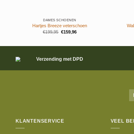
+
+
DAMES SCHOENEN
Hartjes Breeze veterschoen
Wal
Oorspronkelijke
Huidige
€
199,95
€
159,96
prijs
prijs
was:
is:
€199,95.
€159,96.
Verzending met DPD
KLANTENSERVICE
VEEL B