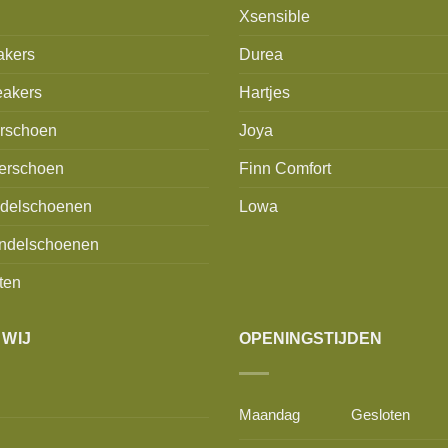
Xsensible
akers
Durea
akers
Hartjes
erschoen
Joya
erschoen
Finn Comfort
delschoenen
Lowa
ndelschoenen
ten
 WIJ
OPENINGSTIJDEN
Maandag
Gesloten