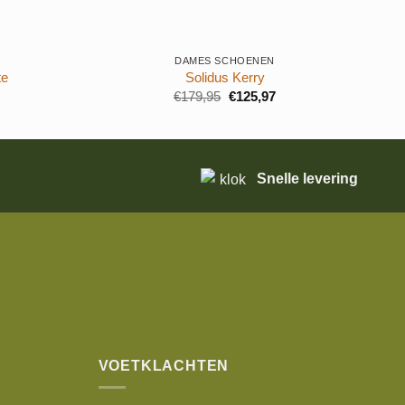
+
+
DAMES SCHOENEN
te
Solidus Kerry
Oorspronkelijke
Huidige
€
179,95
€
125,97
prijs
prijs
was:
is:
€179,95.
€125,97.
Snelle levering
VOETKLACHTEN