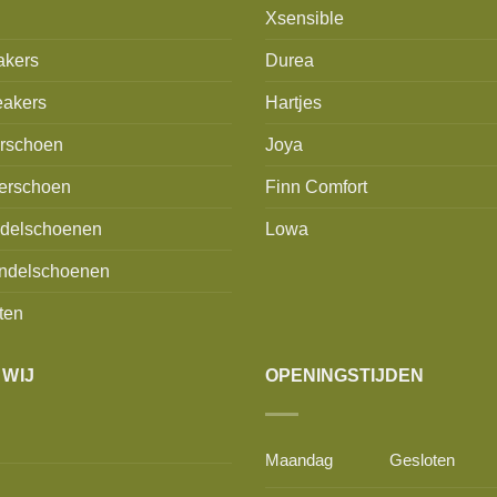
Xsensible
akers
Durea
akers
Hartjes
erschoen
Joya
erschoen
Finn Comfort
delschoenen
Lowa
ndelschoenen
ten
 WIJ
OPENINGSTIJDEN
Maandag
Gesloten