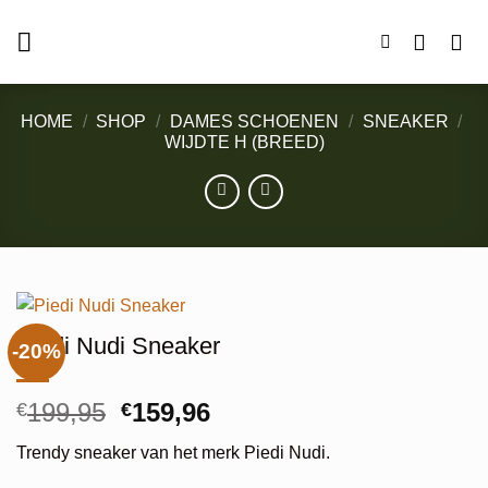
Ga
naar
inhoud
HOME
/
SHOP
/
DAMES SCHOENEN
/
SNEAKER
/
WIJDTE H (BREED)
Piedi Nudi Sneaker
-20%
Oorspronkelijke
Huidige
199,95
159,96
€
€
prijs
prijs
Trendy sneaker van het merk Piedi Nudi.
was:
is: