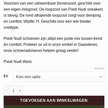
€199,95.
€159,96.
Voorzien van een uitneembare binnenzool, geschikt voor
een eigen inlegzool. De loopzool van Piedi Nudi sneakers
is stevig. De rond aflopende loopzool zorgt voor demping
en comfort. Wijdte: H. Geschikt voor een iets breder
voettype.
Piedi Nudi schoenen zijn altijd een juiste mix tussen trend
én comfort. Probeer ze uit in onze winkel in Gaanderen,
onze schoenadviseurs helpen graag verder!
Piedi Nudi West.
WISSEN
Alternative:
EU
Piedi Nudi Sneaker aantal
TOEVOEGEN AAN WINKELWAGEN