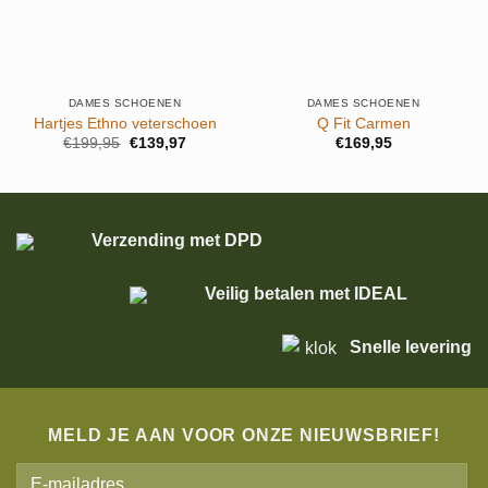
DAMES SCHOENEN
DAMES SCHOENEN
Hartjes Ethno veterschoen
Q Fit Carmen
Oorspronkelijke
Huidige
€
199,95
€
139,97
€
169,95
prijs
prijs
was:
is:
€199,95.
€139,97.
Verzending met DPD
Veilig betalen met IDEAL
Snelle levering
MELD JE AAN VOOR ONZE NIEUWSBRIEF!