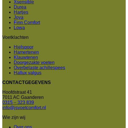
Xsensible
Durea
Hartjes
Joya
Finn Comfort
Lowa
Voetklachten
Hielspoor
Hamertenen
Klauwtenen
Doorgezakte voeten
Overbelaste achillespees
Hallux valgus
CONTACTGEGEVENS
Hoofdstraat 41
7011 AC Gaanderen
0315 – 323 839
info@jsvoetcomfort.nl
Wie zijn wij
Over ons