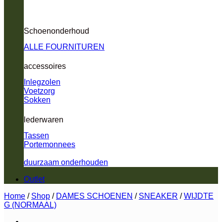
Schoenonderhoud
ALLE FOURNITUREN
accessoires
Inlegzolen
Voetzorg
Sokken
lederwaren
Tassen
Portemonnees
duurzaam onderhouden
Outlet
Home
/
Shop
/
DAMES SCHOENEN
/
SNEAKER
/
WIJDTE
G (NORMAAL)