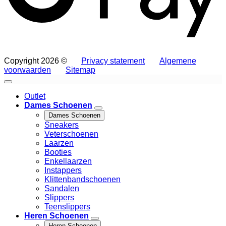
Copyright 2026 ©
Privacy statement
Algemene
voorwaarden
Sitemap
Outlet
Dames Schoenen
Dames Schoenen
Sneakers
Veterschoenen
Laarzen
Booties
Enkellaarzen
Instappers
Klittenbandschoenen
Sandalen
Slippers
Teenslippers
Heren Schoenen
Heren Schoenen