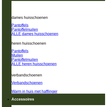
dames huisschoenen
Pantoffels
Pantoffelmuilen
ALLE dames huisschoenen
heren huisschoenen
Pantoffels
Muilen
Pantoffelmuilen
ALLE heren huisschoenen
verbandschoenen
Verbandschoenen
Warm in huis met hafflinger
Accessoires