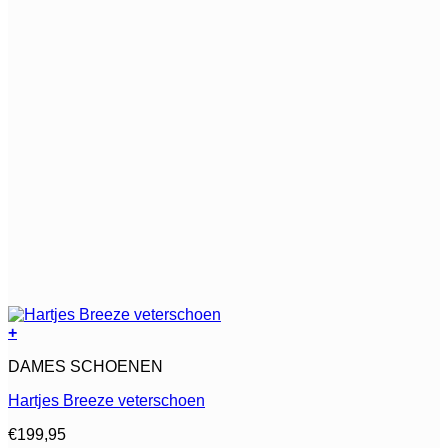
+
Dit
DAMES SCHOENEN
product
heeft
Hartjes Breeze veterschoen
meerdere
variaties.
€
199,95
Deze