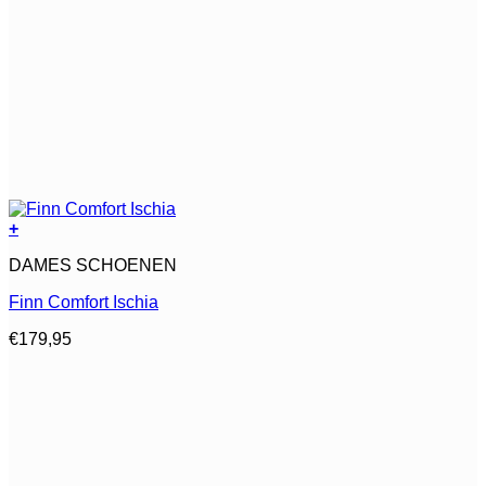
+
Dit
DAMES SCHOENEN
product
heeft
Finn Comfort Ischia
meerdere
variaties.
€
179,95
Deze
optie
kan
gekozen
worden
op
de
productpagina