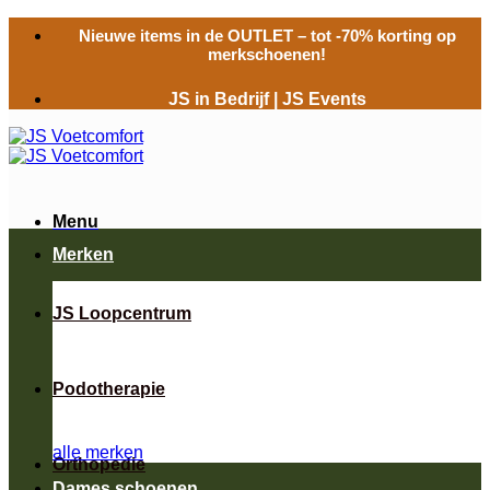
Ga
Nieuwe items in de
OUTLET
– tot -70% korting op
naar
merkschoenen!
inhoud
JS in Bedrijf
|
JS Events
Menu
Merken
JS Loopcentrum
Podotherapie
alle merken
Orthopedie
Dames schoenen