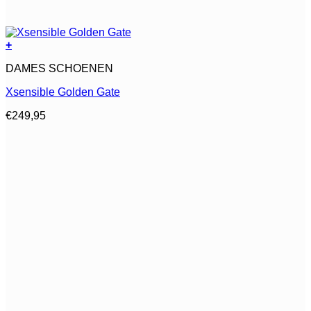
+
Dit
DAMES SCHOENEN
product
heeft
Xsensible Golden Gate
meerdere
variaties.
€
249,95
Deze
optie
kan
gekozen
worden
op
de
productpagina