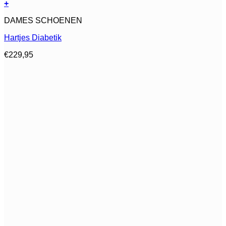
+
Dit
DAMES SCHOENEN
product
heeft
Hartjes Diabetik
meerdere
variaties.
€
229,95
Deze
optie
kan
gekozen
worden
op
de
productpagina