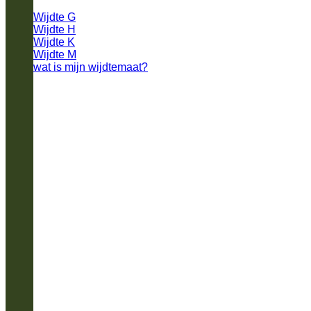
Wijdte G
Wijdte H
Wijdte K
Wijdte M
wat is mijn wijdtemaat?