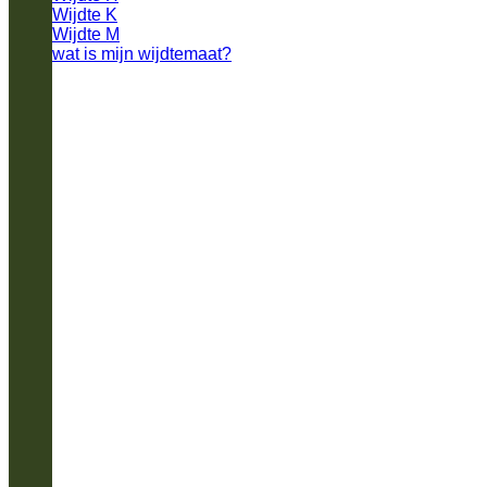
Wijdte K
Wijdte M
wat is mijn wijdtemaat?