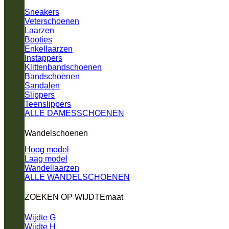
Sneakers
Veterschoenen
Laarzen
Booties
Enkellaarzen
Instappers
Klittenbandschoenen
Bandschoenen
Sandalen
Slippers
Teenslippers
ALLE DAMESSCHOENEN
Wandelschoenen
Hoog model
Laag model
Wandellaarzen
ALLE WANDELSCHOENEN
ZOEKEN OP WIJDTEmaat
Wijdte G
Wijdte H