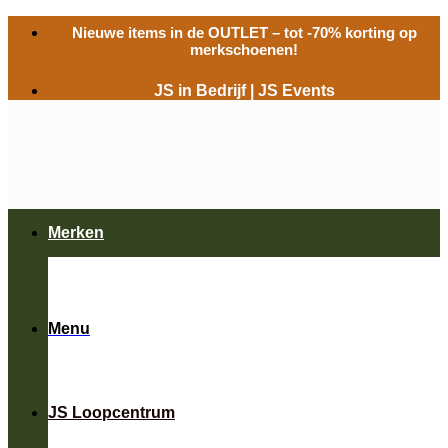
Ga
Nieuwe items in de
OUTLET
– tot -70% korting op
naar
merkschoenen!
inhoud
JS in Bedrijf
|
JS Events
Merken
Menu
JS Loopcentrum