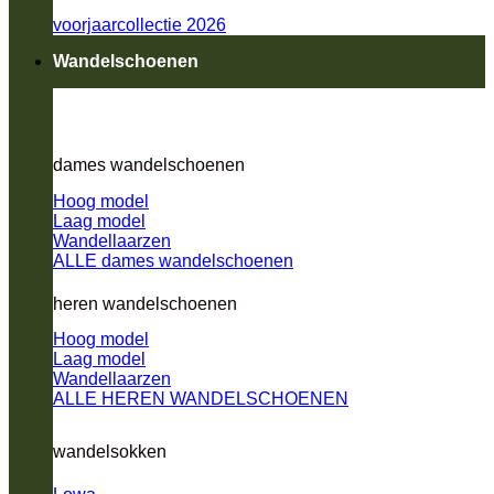
voorjaarcollectie 2026
Wandelschoenen
dames wandelschoenen
Hoog model
Laag model
Wandellaarzen
ALLE dames wandelschoenen
heren wandelschoenen
Hoog model
Laag model
Wandellaarzen
ALLE HEREN WANDELSCHOENEN
wandelsokken