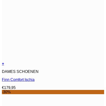
+
Dit
DAMES SCHOENEN
product
heeft
Finn Comfort Ischia
meerdere
variaties.
€
179,95
Deze
-30%
optie
kan
gekozen
worden