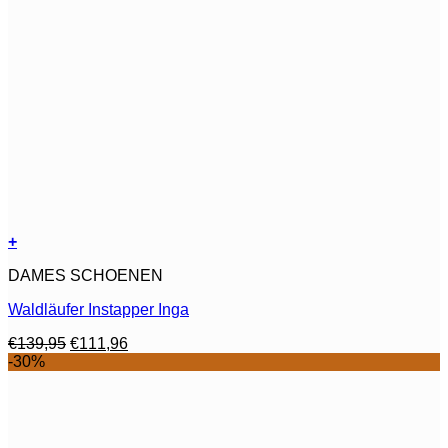
+
Dit
DAMES SCHOENEN
product
heeft
Waldläufer Instapper Inga
meerdere
variaties.
Oorspronkelijke
Huidige
€
139,95
€
111,96
Deze
prijs
prijs
-30%
optie
was:
is:
kan
€139,95.
€111,96.
gekozen
worden
op