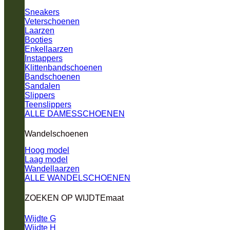
Sneakers
Veterschoenen
Laarzen
Booties
Enkellaarzen
Instappers
Klittenbandschoenen
Bandschoenen
Sandalen
Slippers
Teenslippers
ALLE DAMESSCHOENEN
Wandelschoenen
Hoog model
Laag model
Wandellaarzen
ALLE WANDELSCHOENEN
ZOEKEN OP WIJDTEmaat
Wijdte G
Wijdte H