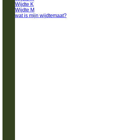
Wijdte K
Wijdte M
wat is mijn wijdtemaat?