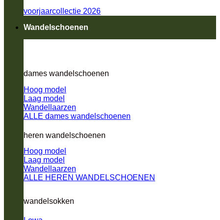
voorjaarcollectie 2026
Wandelschoenen
dames wandelschoenen
Hoog model
Laag model
Wandellaarzen
ALLE dames wandelschoenen
heren wandelschoenen
Hoog model
Laag model
Wandellaarzen
ALLE HEREN WANDELSCHOENEN
wandelsokken