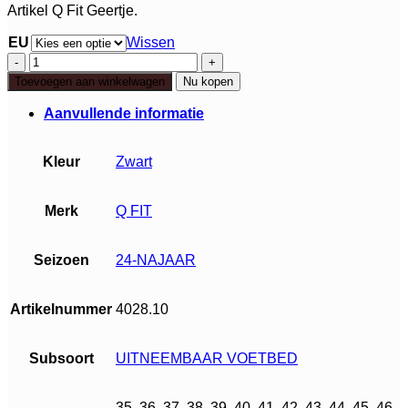
Artikel Q Fit Geertje.
EU
Wissen
Q
Fit
Toevoegen aan winkelwagen
Nu kopen
Geertje
aantal
Aanvullende informatie
Kleur
Zwart
Merk
Q FIT
Seizoen
24-NAJAAR
Artikelnummer
4028.10
Subsoort
UITNEEMBAAR VOETBED
35, 36, 37, 38, 39, 40, 41, 42, 43, 44, 45, 46,