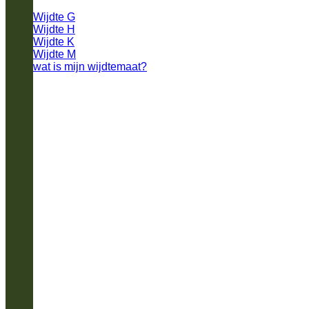
Wijdte G
Wijdte H
Wijdte K
Wijdte M
wat is mijn wijdtemaat?