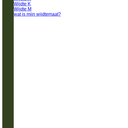
Wijdte K
Wijdte M
wat is mijn wijdtemaat?