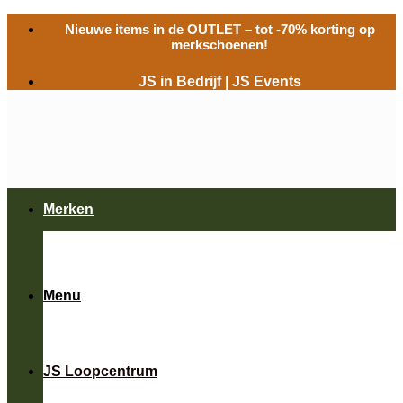
Ga
Nieuwe items in de
OUTLET
– tot -70% korting op
naar
merkschoenen!
inhoud
JS in Bedrijf
|
JS Events
Merken
Menu
JS Loopcentrum