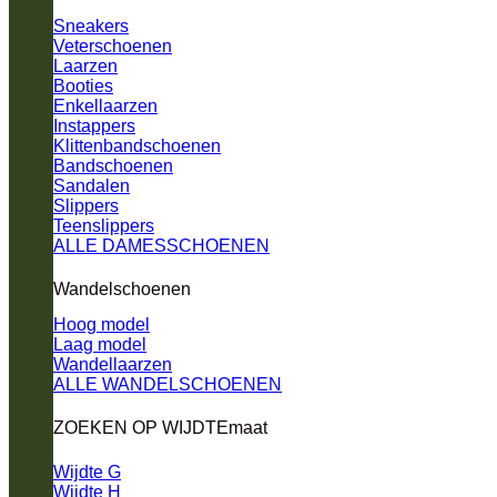
Sneakers
Veterschoenen
Laarzen
Booties
Enkellaarzen
Instappers
Klittenbandschoenen
Bandschoenen
Sandalen
Slippers
Teenslippers
ALLE DAMESSCHOENEN
Wandelschoenen
Hoog model
Laag model
Wandellaarzen
ALLE WANDELSCHOENEN
ZOEKEN OP WIJDTEmaat
Wijdte G
Wijdte H