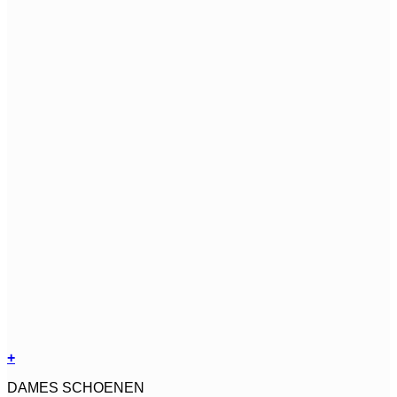
+
Dit
DAMES SCHOENEN
product