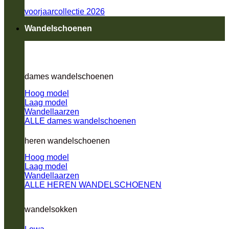
voorjaarcollectie 2026
Wandelschoenen
dames wandelschoenen
Hoog model
Laag model
Wandellaarzen
ALLE dames wandelschoenen
heren wandelschoenen
Hoog model
Laag model
Wandellaarzen
ALLE HEREN WANDELSCHOENEN
wandelsokken