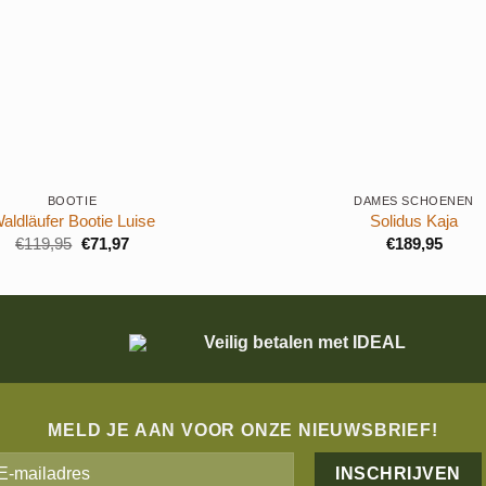
+
BOOTIE
DAMES SCHOENEN
aldläufer Bootie Luise
Solidus Kaja
Oorspronkelijke
Huidige
€
119,95
€
71,97
€
189,95
prijs
prijs
was:
is:
€119,95.
€71,97.
Veilig betalen met IDEAL
MELD JE AAN VOOR ONZE NIEUWSBRIEF!