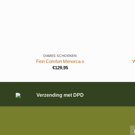
+
+
DAMES SCHOENEN
Finn Comfort Menorca-s
W
€
129,95
Verzending met DPD