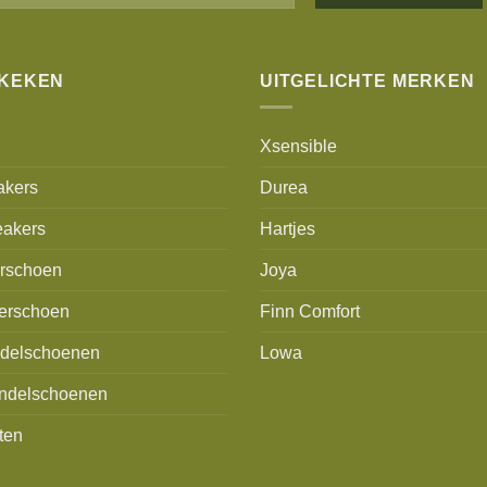
Alternative:
EKEKEN
UITGELICHTE MERKEN
Xsensible
akers
Durea
akers
Hartjes
erschoen
Joya
erschoen
Finn Comfort
delschoenen
Lowa
ndelschoenen
ten