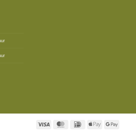
uur
uur
Visa
MasterCard
IDeal
Apple
Google
Pay
Pay