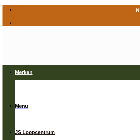
Ga
N
naar
inhoud
Merken
Menu
JS Loopcentrum