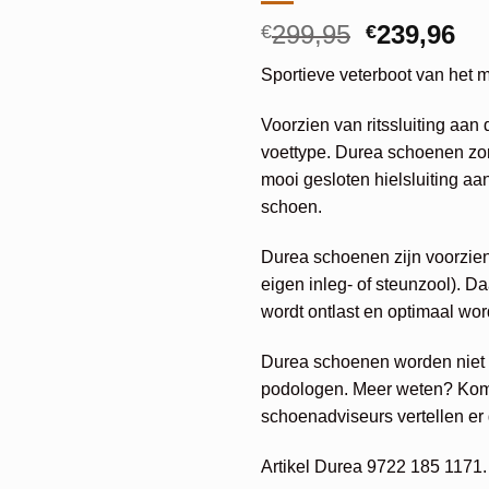
Oorspronk
Hu
299,95
239,96
€
€
prijs
pri
Sportieve veterboot van het 
was:
is:
€299,95.
€2
Voorzien van ritssluiting aan 
voettype. Durea schoenen zor
mooi gesloten hielsluiting aan
schoen.
Durea schoenen zijn voorzie
eigen inleg- of steunzool). Da
wordt ontlast en optimaal wor
Durea schoenen worden niet 
podologen. Meer weten? Kom
schoenadviseurs vertellen er
Artikel Durea 9722 185 1171.