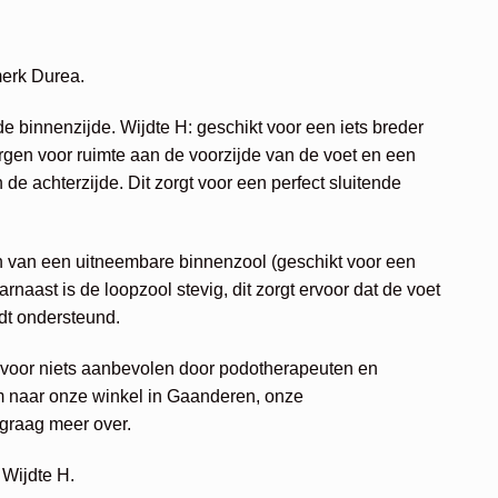
elijke
idige
js
merk Durea.
39,96.
de binnenzijde. Wijdte H: geschikt voor een iets breder
gen voor ruimte aan de voorzijde van de voet en een
 de achterzijde. Dit zorgt voor een perfect sluitende
n van een uitneembare binnenzool (geschikt voor een
arnaast is de loopzool stevig, dit zorgt ervoor dat de voet
dt ondersteund.
voor niets aanbevolen door podotherapeuten en
 naar onze winkel in Gaanderen, onze
 graag meer over.
 Wijdte H.