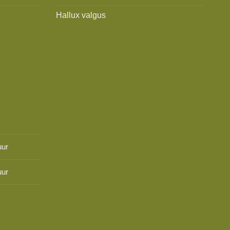
Hallux valgus
uur
uur