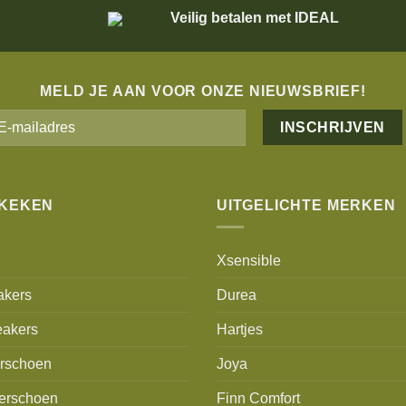
Veilig betalen met IDEAL
MELD JE AAN VOOR ONZE NIEUWSBRIEF!
Alternative:
EKEKEN
UITGELICHTE MERKEN
Xsensible
akers
Durea
akers
Hartjes
erschoen
Joya
erschoen
Finn Comfort