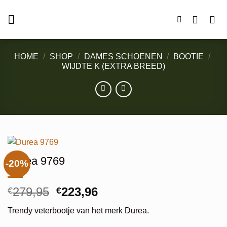
Ga
naar
inhoud
HOME
/
SHOP
/
DAMES SCHOENEN
/
BOOTIE
/
WIJDTE K (EXTRA BREED)
Durea 9769
-20%
Oorspronkelijke
Huidige
279,95
223,96
€
€
prijs
prijs
Trendy veterbootje van het merk Durea.
was:
is: