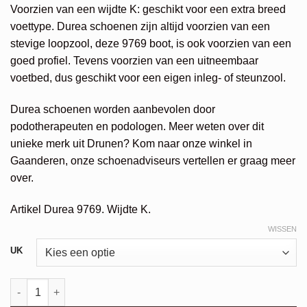
€279,95.
€223,96.
Voorzien van een wijdte K: geschikt voor een extra breed
voettype. Durea schoenen zijn altijd voorzien van een
stevige loopzool, deze 9769 boot, is ook voorzien van een
goed profiel. Tevens voorzien van een uitneembaar
voetbed, dus geschikt voor een eigen inleg- of steunzool.
Durea schoenen worden aanbevolen door
podotherapeuten en podologen. Meer weten over dit
unieke merk uit Drunen? Kom naar onze winkel in
Gaanderen, onze schoenadviseurs vertellen er graag meer
over.
Artikel Durea 9769. Wijdte K.
WISSEN
Alternative:
UK
Durea 9769 aantal