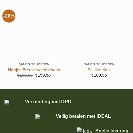
-20%
DAMES SCHOENEN
DAMES SCHOENEN
Hartjes Breeze veterschoen
Solidus Kaja
Oorspronkelijke
Huidige
€
199,95
€
159,96
€
189,95
prijs
prijs
was:
is:
€199,95.
€159,96.
Verzending met DPD
Veilig betalen met IDEAL
Snelle levering