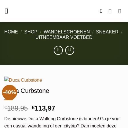
Ga
naar
inhoud
HOME
/
SHOP
/
WANDELSCHOENEN
/
SNEAKER
/
UITNEEMBAAR VOETBED
Duca Curbstone
-40%
Oorspronkelijke
Huidige
189,95
113,97
€
€
prijs
prijs
De nieuwe Duca Walking Curbstone is binnen! Ga je voor
was:
is:
een casual wandeling of een citytrip? Dan moeten deze