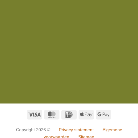
Visa
MasterCard
IDeal
Apple
Google
Pay
Pay
Copyright 2026 ©
Privacy statement
Algemene
voorwaarden
Sitemap