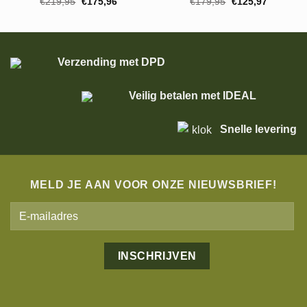
Oorspronkelijke
Huidige
Oorspronkelijke
Huidige
€
219,95
€
175,96
€
179,95
€
125,97
prijs
prijs
prijs
prijs
was:
is:
was:
is:
€219,95.
€175,96.
€179,95.
€125,97.
Verzending met DPD
Veilig betalen met IDEAL
Snelle levering
MELD JE AAN VOOR ONZE NIEUWSBRIEF!
Alternative: